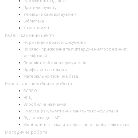
Гуртожиток та їдальня
Протидія булінгу
Учнівське самоврядування
Бібліотека
Книга пам’яті
Кваліфікаційний центр
Нормативно правові документи
Порядок присвоєння та підтвердженняпрофесійних
кваліфікацій
Перелік необхідних документів
Професійні стандарти
Матеріально-технічна база
Навчально-виробнича робота
ВСЗЯО
НПЦ
Виробниче навчання
Розклад факультативних занять та консультацій
Підготовка до НМТ
Моніторинг навчальних досягнень здобувачів освіти
Методична робота