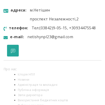
aдресa:
м.Нетішин
проспект Незалежності,2
телефон:
Тел:(03842)9-05-15, +30934475548
e-mail:
netishynpl23@gmail.com
Про нас
Історія НПЛ
Новини
Адміністрація та викладачі
Публічна інформація
Звіти директора
Використання бюджетних коштів