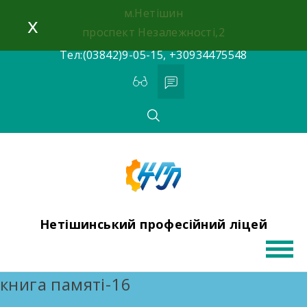
Skip
м.Нетішин
x
to
проспект Незалежності,2
content
Тел:(03842)9-05-15, +30934475548
Нетішинський професійний ліцей
книга памяті-16