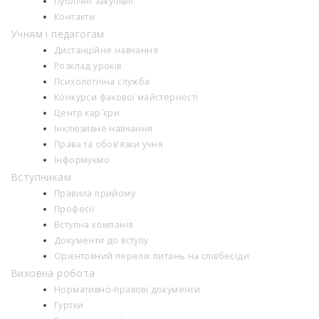
Публічні закупівлі
Контакти
Учням і педагогам
Дистанційне навчання
Розклад уроків
Психологiчна служба
Конкурси фахової майстерності
Центр кар`єри
Інклюзивне навчання
Права та обов’язки учня
Інформуємо
Вступникам
Правила прийому
Професії
Вступна компанія
Документи до вступу
Орієнтовний перелік питань на співбесіди
Виховна робота
Нормативно-правові документи
Гуртки