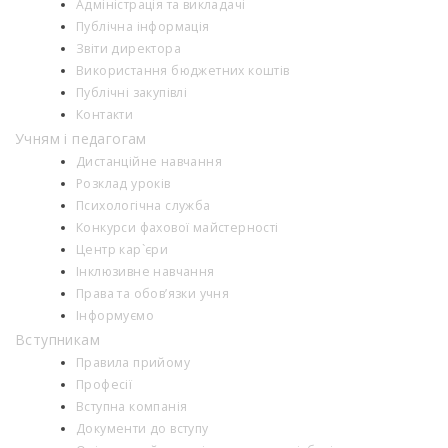
Адміністрація та викладачі
Публічна інформація
Звіти директора
Використання бюджетних коштів
Публічні закупівлі
Контакти
Учням і педагогам
Дистанційне навчання
Розклад уроків
Психологiчна служба
Конкурси фахової майстерності
Центр кар`єри
Інклюзивне навчання
Права та обов’язки учня
Інформуємо
Вступникам
Правила прийому
Професії
Вступна компанія
Документи до вступу