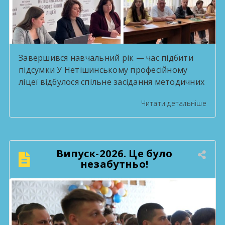
Завершився навчальний рік — час підбити
підсумки У Нетішинському професійному
ліцеї відбулося спільне засідання методичних
комісій, присвячене підсумковій звітності за
Читати детальніше
2025/2026 навчальний рік. Педагоги
поділилися здобутками методичної роботи,
обговорили результати освітнього процесу
та окреслили плани на наступний
Випуск-2026. Це було
навчальний рік. Такі зустрічі — нагода
незабутньо!
озирнутися на пройдений шлях і побачити,
скільки цінного зроблено спільними
зусиллями колективу. […]