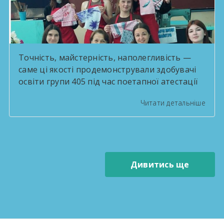
Точність, майстерність, наполегливість —
саме ці якості продемонстрували здобувачі
освіти групи 405 під час поетапної атестації
за професією «Швачка. Кравець». Успішно
Читати детальніше
виконавши завдання професійно-
теоретичної підготовки та підтвердивши
практичні вміння з професії «Кравець»,
студенти довели свою готовність до
подальшого професійного зростання.
Дивитись ще
Рішенням державної кваліфікаційної комісії
всім присвоєно кваліфікацію «Кравець 3-го
розряду». Вітаємо з важливим досягненням
та […]