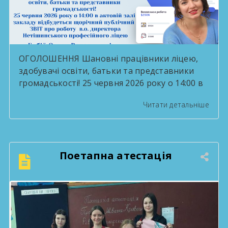
ОГОЛОШЕННЯ Шановні працівники ліцею,
здобувачі освіти, батьки та представники
громадськості! 25 червня 2026 року о 14:00 в
актовій залі закладу відбудеться щорічний
Читати детальніше
публічний ЗВІТ про роботу в.о. директора
Нетішинського професійного ліцею Бабій
Ольги Володимирівни за період 2025/2026
н.р. Запрошуємо всіх охочих долучитися,
Поетапна атестація
поставити запитання та взяти участь в
обговоренні результатів роботи ліцею.
Адміністрація Нетішинського […]