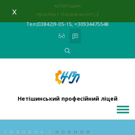
Skip
м.Нетішин
x
to
проспект Незалежності,2
content
Тел:(03842)9-05-15, +30934475548
Нетішинський професійний ліцей
ГОЛОВНА
НОВИНИ