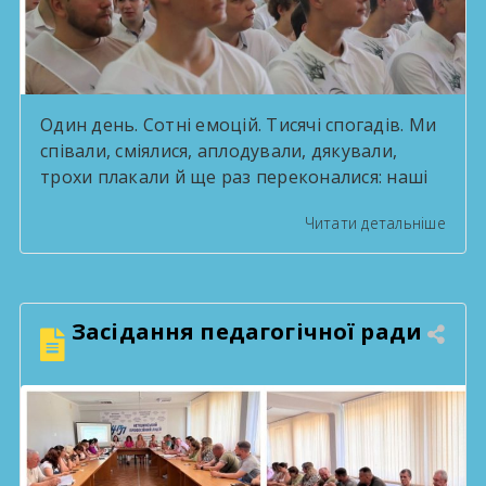
Один день. Сотні емоцій. Тисячі спогадів. Ми
співали, сміялися, аплодували, дякували,
трохи плакали й ще раз переконалися: наші
випускники — це справжні зірки! За роки
Читати детальніше
навчання вони стали серцем творчих
проєктів, переможцями конкурсів,
активними учасниками життя ліцею та
просто людьми, які робили кожен день
Засідання педагогічної ради
яскравішим. Попереду — нові міста, професії,
знайомства, мрії та перемоги. Але […]