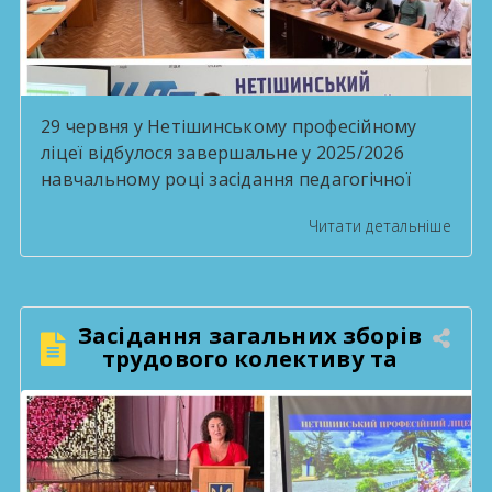
29 червня у Нетішинському професійному
ліцеї відбулося завершальне у 2025/2026
навчальному році засідання педагогічної
ради під головуванням в.о. директора Ольги
Читати детальніше
Бабій. На порядку денному було розглянуто
такі питання: Про хід виконання рішень
педагогічних рад Організація роботи
педагогічного колективу на літній період
Засідання загальних зборів
Про переведення учнів I-II курсів на наступні
трудового колективу та
курси Попереднє педнавантаження
громадськості
викладачів на новий навчальний […]