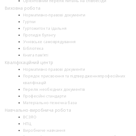
Орієнтовний перелік питань на співбесіди
Виховна робота
Нормативно-правові документи
Гуртки
Гуртожиток та їдальня
Протидія булінгу
Учнівське самоврядування
Бібліотека
Книга пам’яті
Кваліфікаційний центр
Нормативно правові документи
Порядок присвоєння та підтвердженняпрофесійних
кваліфікацій
Перелік необхідних документів
Професійні стандарти
Матеріально-технічна база
Навчально-виробнича робота
ВСЗЯО
НПЦ
Виробниче навчання