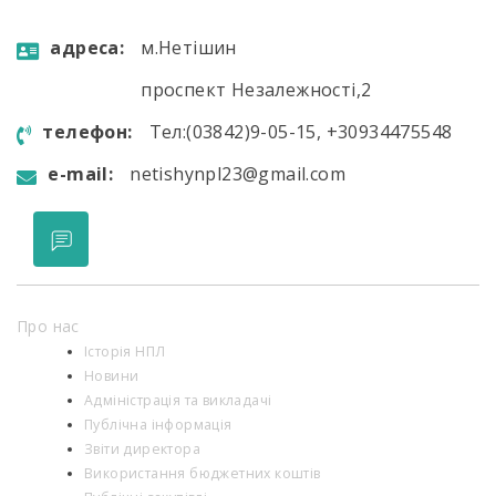
aдресa:
м.Нетішин
проспект Незалежності,2
телефон:
Тел:(03842)9-05-15, +30934475548
e-mail:
netishynpl23@gmail.com
Про нас
Історія НПЛ
Новини
Адміністрація та викладачі
Публічна інформація
Звіти директора
Використання бюджетних коштів