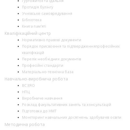
Гуртожиток та їдальня
Протидія булінгу
Учнівське самоврядування
Бібліотека
Книга пам’яті
Кваліфікаційний центр
Нормативно правові документи
Порядок присвоєння та підтвердженняпрофесійних
кваліфікацій
Перелік необхідних документів
Професійні стандарти
Матеріально-технічна база
Навчально-виробнича робота
ВСЗЯО
НПЦ
Виробниче навчання
Розклад факультативних занять та консультацій
Підготовка до НМТ
Моніторинг навчальних досягнень здобувачів освіти
Методична робота