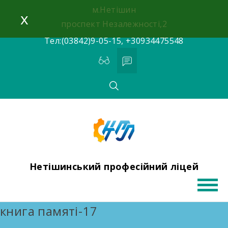
Skip
м.Нетішин
x
to
проспект Незалежності,2
content
Тел:(03842)9-05-15, +30934475548
Нетішинський професійний ліцей
книга памяті-17