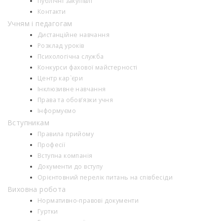
Публічні закупівлі
Контакти
Учням і педагогам
Дистанційне навчання
Розклад уроків
Психологiчна служба
Конкурси фахової майстерності
Центр кар`єри
Інклюзивне навчання
Права та обов’язки учня
Інформуємо
Вступникам
Правила прийому
Професії
Вступна компанія
Документи до вступу
Орієнтовний перелік питань на співбесіди
Виховна робота
Нормативно-правові документи
Гуртки