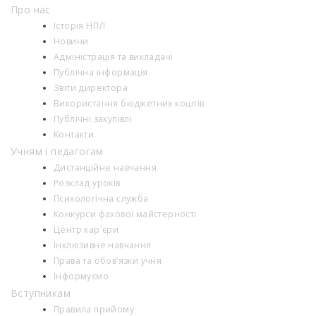
Про нас
Історія НПЛ
Новини
Адміністрація та викладачі
Публічна інформація
Звіти директора
Використання бюджетних коштів
Публічні закупівлі
Контакти
Учням і педагогам
Дистанційне навчання
Розклад уроків
Психологiчна служба
Конкурси фахової майстерності
Центр кар`єри
Інклюзивне навчання
Права та обов’язки учня
Інформуємо
Вступникам
Правила прийому