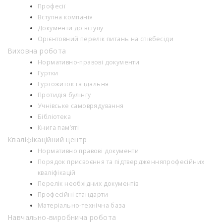
Професії
Вступна компанія
Документи до вступу
Орієнтовний перелік питань на співбесіди
Виховна робота
Нормативно-правові документи
Гуртки
Гуртожиток та їдальня
Протидія булінгу
Учнівське самоврядування
Бібліотека
Книга пам’яті
Кваліфікаційний центр
Нормативно правові документи
Порядок присвоєння та підтвердженняпрофесійних
кваліфікацій
Перелік необхідних документів
Професійні стандарти
Матеріально-технічна база
Навчально-виробнича робота