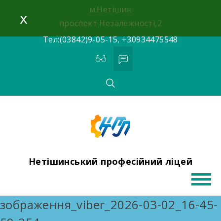
Skip
м.Нетішин
x
to
проспект Незалежності,2
content
Тел:(03842)9-05-15, +30934475548
Нетішинський професійний ліцей
зображення_viber_2026-03-02_16-45-