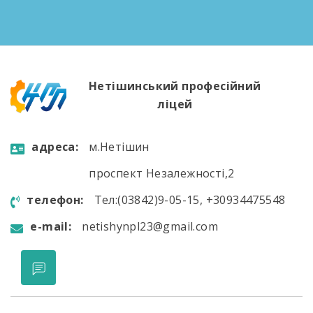
Нетішинський професійний
ліцей
aдресa:
м.Нетішин
проспект Незалежності,2
телефон:
Тел:(03842)9-05-15, +30934475548
e-mail:
netishynpl23@gmail.com