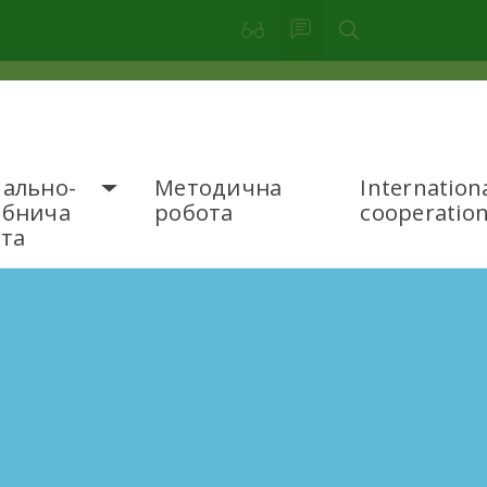
ально-
Методична
Internation
обнича
робота
cooperatio
та