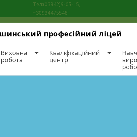
Тел:(03842)9-05-15,
+30934475548
ішинський професійний ліцей
Виховна
Кваліфікаційний
Навч
робота
центр
вир
робо