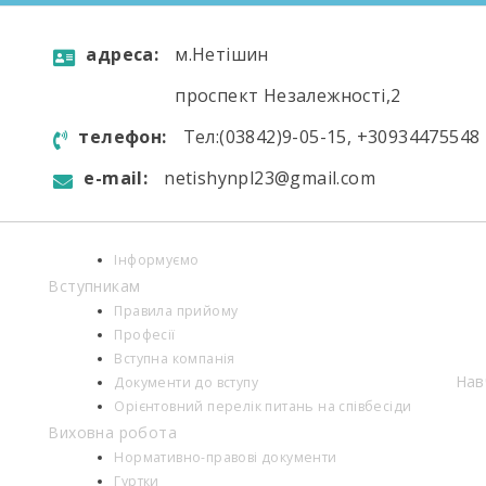
aдресa:
м.Нетішин
проспект Незалежності,2
телефон:
Тел:(03842)9-05-15, +30934475548
e-mail:
netishynpl23@gmail.com
Інформуємо
Вступникам
Правила прийому
Професії
Вступна компанія
Нав
Документи до вступу
Орієнтовний перелік питань на співбесіди
Виховна робота
Нормативно-правові документи
Гуртки