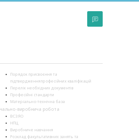
Порядок присвоєння та
підтвердженняпрофесійних кваліфікацій
Перелік необхідних документів
Професійні стандарти
Матеріально-технічна база
чально-виробнича робота
ВСЗЯО
НПЦ
Виробниче навчання
Розклад факультативних занять та