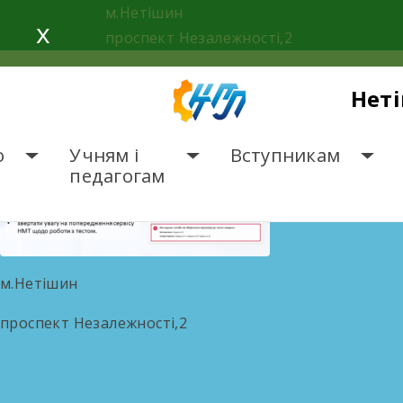
Слайд18
Skip
м.Нетішин
x
to
проспект Незалежності,2
content
Нет
о
Учням і
Вступникам
педагогам
м.Нетішин
проспект Незалежності,2