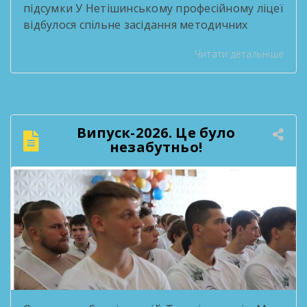
підсумки У Нетішинському професійному ліцеї
відбулося спільне засідання методичних
комісій, присвячене підсумковій звітності за
Читати детальніше
2025/2026 навчальний рік. Педагоги
поділилися здобутками методичної роботи,
обговорили результати освітнього процесу
та окреслили плани на наступний навчальний
рік. Такі зустрічі — нагода озирнутися на
Випуск-2026. Це було
пройдений шлях і побачити, скільки цінного
незабутньо!
зроблено спільними зусиллями колективу. […]