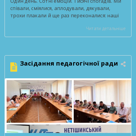
Один день. Сотні емоцій. Тисячі спогадів. Ми
співали, сміялися, аплодували, дякували,
трохи плакали й ще раз переконалися: наші
випускники — це справжні зірки! За роки
Читати детальніше
навчання вони стали серцем творчих
проєктів, переможцями конкурсів, активними
учасниками життя ліцею та просто людьми,
які робили кожен день яскравішим. Попереду
— нові міста, професії, знайомства, мрії та
Засідання педагогічної ради
перемоги. Але […]