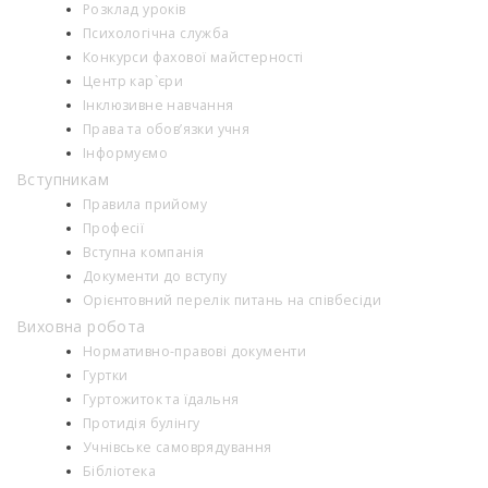
Розклад уроків
Психологiчна служба
Конкурси фахової майстерності
Центр кар`єри
Інклюзивне навчання
Права та обов’язки учня
Інформуємо
Вступникам
Правила прийому
Професії
Вступна компанія
Документи до вступу
Орієнтовний перелік питань на співбесіди
Виховна робота
Нормативно-правові документи
Гуртки
Гуртожиток та їдальня
Протидія булінгу
Учнівське самоврядування
Бібліотека