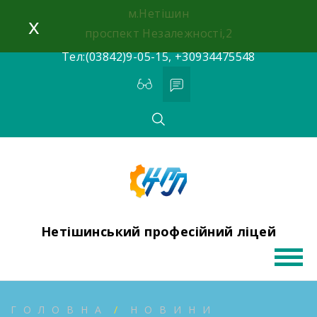
Skip
м.Нетішин
x
to
проспект Незалежності,2
content
Тел:(03842)9-05-15, +30934475548
Нетішинський професійний ліцей
ГОЛОВНА
НОВИНИ