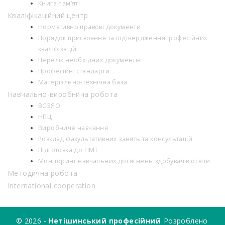
Книга пам’яті
Кваліфікаційний центр
Нормативно правові документи
Порядок присвоєння та підтвердженняпрофесійних
кваліфікацій
Перелік необхідних документів
Професійні стандарти
Матеріально-технічна база
Навчально-виробнича робота
ВСЗЯО
НПЦ
Виробниче навчання
Розклад факультативних занять та консультацій
Підготовка до НМТ
Моніторинг навчальних досягнень здобувачів освіти
Методична робота
International cooperation
© 2026 -
Нетішинський професійний
Розроблено