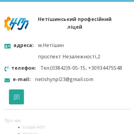
новий навчальний […]
Нетішинський професійний
ліцей
aдресa:
м.Нетішин
проспект Незалежності,2
телефон:
Тел:(03842)9-05-15, +30934475548
e-mail:
netishynpl23@gmail.com
Про нас
Історія НПЛ
Новини