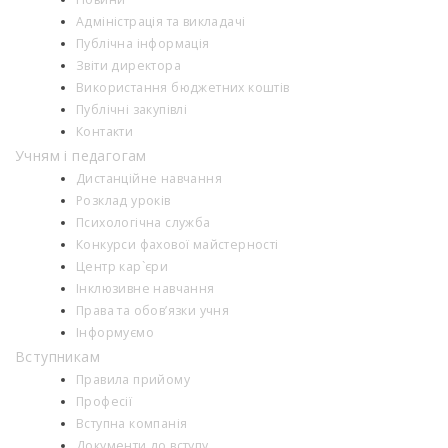
Адміністрація та викладачі
Публічна інформація
Звіти директора
Використання бюджетних коштів
Публічні закупівлі
Контакти
Учням і педагогам
Дистанційне навчання
Розклад уроків
Психологiчна служба
Конкурси фахової майстерності
Центр кар`єри
Інклюзивне навчання
Права та обов’язки учня
Інформуємо
Вступникам
Правила прийому
Професії
Вступна компанія
Документи до вступу