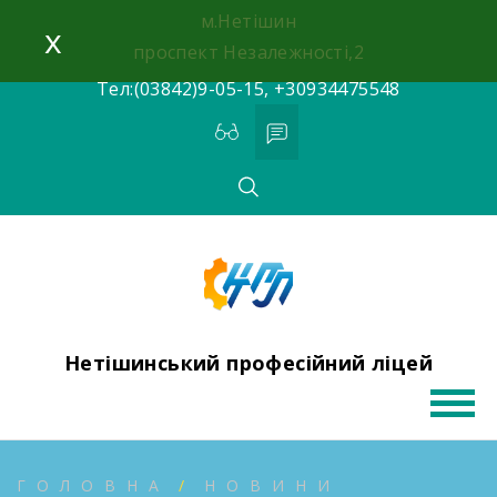
Skip
м.Нетішин
x
to
проспект Незалежності,2
content
Тел:(03842)9-05-15, +30934475548
Нетішинський професійний ліцей
ГОЛОВНА
НОВИНИ