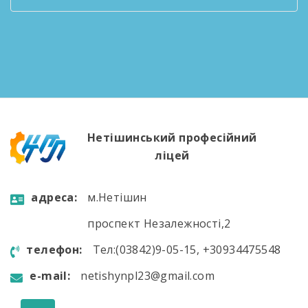
такі питання: Про хід виконання рішень
педагогічних рад Організація роботи
педагогічного колективу на літній період Про
переведення учнів I-II курсів на наступні курси
Попереднє педнавантаження викладачів на
новий навчальний […]
Нетішинський професійний
ліцей
aдресa:
м.Нетішин
проспект Незалежності,2
телефон:
Тел:(03842)9-05-15, +30934475548
e-mail:
netishynpl23@gmail.com