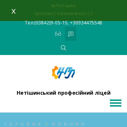
Skip
м.Нетішин
x
to
проспект Незалежності,2
content
Тел:(03842)9-05-15, +30934475548
Нетішинський професійний ліцей
ГОЛОВНА
НОВИНИ