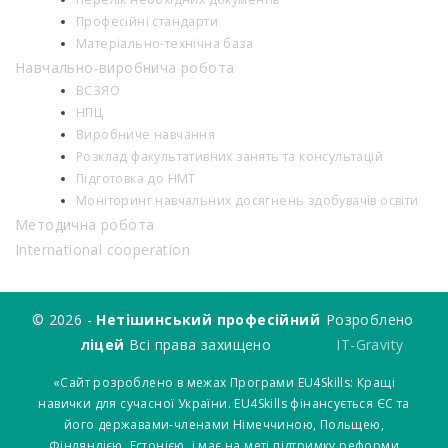
Професійні стандарти
Матеріально-технічна база
Навчально-виробнича робота
ВСЗЯО
НПЦ
Виробниче навчання
Розклад факультативних занять та консультацій
Підготовка до НМТ
Моніторинг навчальних досягнень здобувачів освіти
Методична робота
International cooperation
© 2026 -
Нетішинський професійний
Розроблено
ліцей
Всі права захищено
IT-Gravity
«Сайт розроблено в межах Програми EU4Skills: Кращі
навички для сучасної України. EU4Skills фінансується ЄС та
його державами-членами Німеччиною, Польщею,
Фінляндією, Естонією, і має на меті підтримку реформи