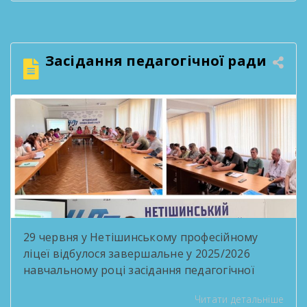
проєктів, переможцями конкурсів, активними
учасниками життя ліцею та просто людьми,
які робили кожен день яскравішим. Попереду
— нові міста, професії, знайомства, мрії та
Засідання педагогічної ради
перемоги. Але […]
29 червня у Нетішинському професійному
ліцеї відбулося завершальне у 2025/2026
навчальному році засідання педагогічної
ради під головуванням в.о. директора Ольги
Читати детальніше
Бабій. На порядку денному було розглянуто