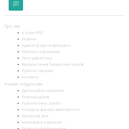
Про нас
Історія НПЛ
Новини
Адміністрація та викладачі
Публічна інформація
Звіти директора
Використання бюджетних коштів
Публічні закупівлі
Контакти
Учням і педагогам
Дистанційне навчання
Розклад уроків
Психологiчна служба
Конкурси фахової майстерності
Центр кар`єри
Інклюзивне навчання
Права та обов’язки учня