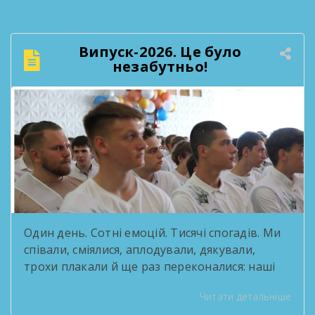
обговорили результати освітнього процесу
та окреслили плани на наступний навчальний
рік. Такі зустрічі — нагода озирнутися на
Випуск-2026. Це було
пройдений шлях і побачити, скільки цінного
незабутньо!
зроблено спільними зусиллями колективу. […]
Один день. Сотні емоцій. Тисячі спогадів. Ми
співали, сміялися, аплодували, дякували,
трохи плакали й ще раз переконалися: наші
випускники — це справжні зірки! За роки
Читати детальніше
навчання вони стали серцем творчих