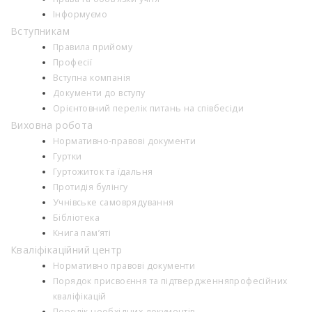
Інформуємо
Вступникам
Правила прийому
Професії
Вступна компанія
Документи до вступу
Орієнтовний перелік питань на співбесіди
Виховна робота
Нормативно-правові документи
Гуртки
Гуртожиток та їдальня
Протидія булінгу
Учнівське самоврядування
Бібліотека
Книга пам’яті
Кваліфікаційний центр
Нормативно правові документи
Порядок присвоєння та підтвердженняпрофесійних
кваліфікацій
Перелік необхідних документів