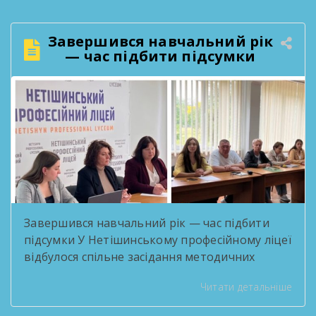
Завершився навчальний рік
— час підбити підсумки
Завершився навчальний рік — час підбити
підсумки У Нетішинському професійному ліцеї
відбулося спільне засідання методичних
комісій, присвячене підсумковій звітності за
Читати детальніше
2025/2026 навчальний рік. Педагоги
поділилися здобутками методичної роботи,