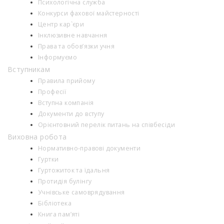
Психологiчна служба
Конкурси фахової майстерності
Центр кар`єри
Інклюзивне навчання
Права та обов’язки учня
Інформуємо
Вступникам
Правила прийому
Професії
Вступна компанія
Документи до вступу
Орієнтовний перелік питань на співбесіди
Виховна робота
Нормативно-правові документи
Гуртки
Гуртожиток та їдальня
Протидія булінгу
Учнівське самоврядування
Бібліотека
Книга пам’яті