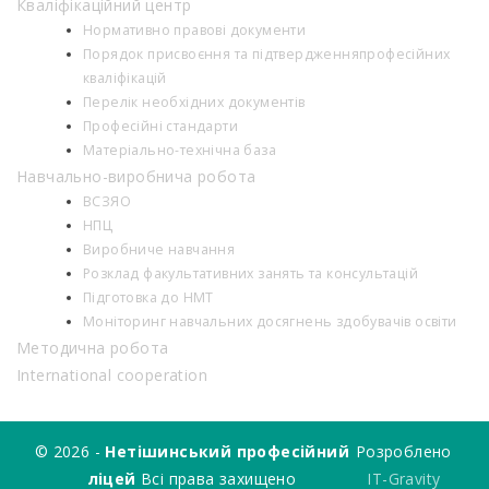
Кваліфікаційний центр
Нормативно правові документи
Порядок присвоєння та підтвердженняпрофесійних
кваліфікацій
Перелік необхідних документів
Професійні стандарти
Матеріально-технічна база
Навчально-виробнича робота
ВСЗЯО
НПЦ
Виробниче навчання
Розклад факультативних занять та консультацій
Підготовка до НМТ
Моніторинг навчальних досягнень здобувачів освіти
Методична робота
International cooperation
© 2026 -
Нетішинський професійний
Розроблено
ліцей
Всі права захищено
IT-Gravity