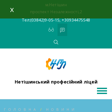
Skip
м.Нетішин
x
to
проспект Незалежності,2
content
Тел:(03842)9-05-15, +30934475548
Нетішинський професійний ліцей
ГОЛОВНА
НОВИНИ