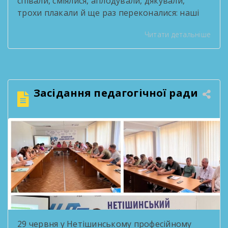
співали, сміялися, аплодували, дякували,
трохи плакали й ще раз переконалися: наші
випускники — це справжні зірки! За роки
Читати детальніше
навчання вони стали серцем творчих
проєктів, переможцями конкурсів, активними
учасниками життя ліцею та просто людьми,
які робили кожен день яскравішим. Попереду
— нові міста, професії, знайомства, мрії та
Засідання педагогічної ради
перемоги. Але […]
29 червня у Нетішинському професійному