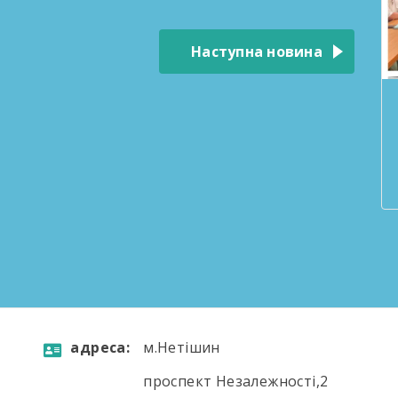
Наступна новина
aдресa:
м.Нетішин
проспект Незалежності,2