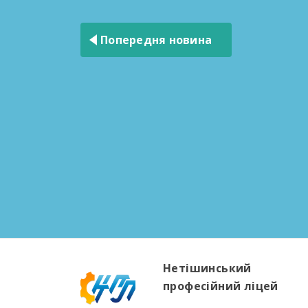
Навігація
записів
Попередня новина
Нетішинський
професійний ліцей