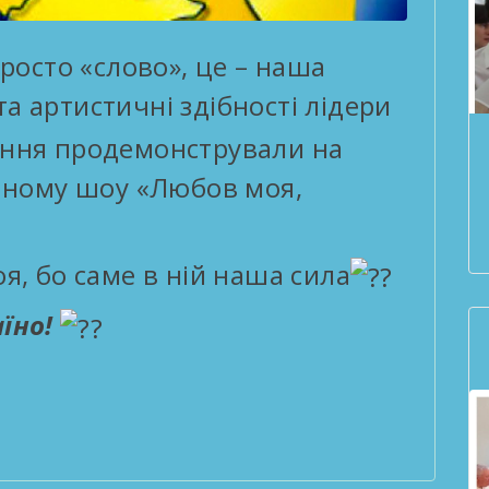
просто «слово», це – наша
та артистичні здібності лідери
ання продемонстрували на
ичному шоу «Любов моя,
я, бо саме в ній наша сила
аїно!