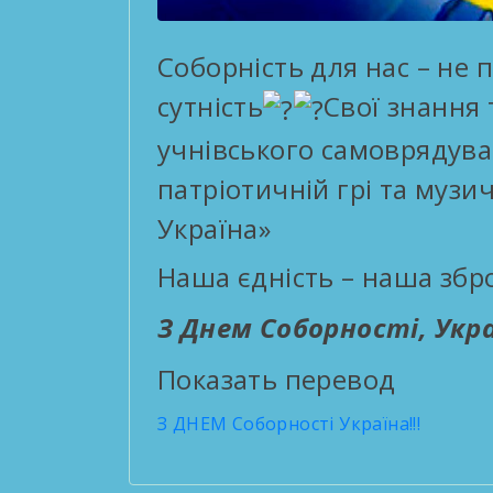
Соборність для нас – не 
сутність
Свої знання 
учнівського самоврядув
патріотичній грі та муз
Україна»
Наша єдність – наша збро
З Днем Соборності, Укр
Показать перевод
З ДНЕМ Соборності Україна!!!