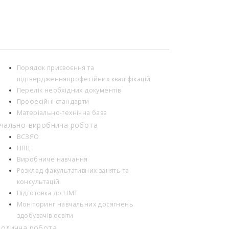
Порядок присвоєння та
підтвердженняпрофесійних кваліфікацій
Перелік необхідних документів
Професійні стандарти
Матеріально-технічна база
чально-виробнича робота
ВСЗЯО
НПЦ
Виробниче навчання
Розклад факультативних занять та
консультацій
Підготовка до НМТ
Моніторинг навчальних досягнень
здобувачів освіти
одична робота