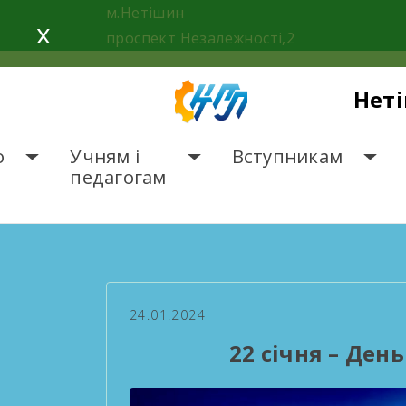
Skip
м.Нетішин
x
to
проспект Незалежності,2
content
Нет
о
Учням і
Вступникам
педагогам
ГОЛОВНА
НОВИНИ
22
24.01.2024
22 січня – Ден