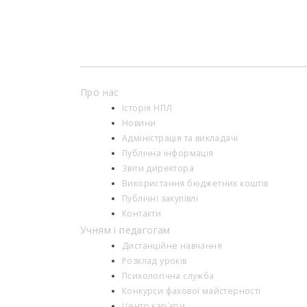
Про нас
Історія НПЛ
Новини
Адміністрація та викладачі
Публічна інформація
Звіти директора
Використання бюджетних коштів
Публічні закупівлі
Контакти
Учням і педагогам
Дистанційне навчання
Розклад уроків
Психологiчна служба
Конкурси фахової майстерності
Центр кар`єри