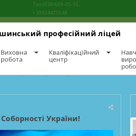
Тел:(03842)9-05-15,
+30934475548
ішинський професійний ліцей
Виховна
Кваліфікаційний
Навч
робота
центр
вир
робо
 січня – День Соборності України!
ь Соборності України!