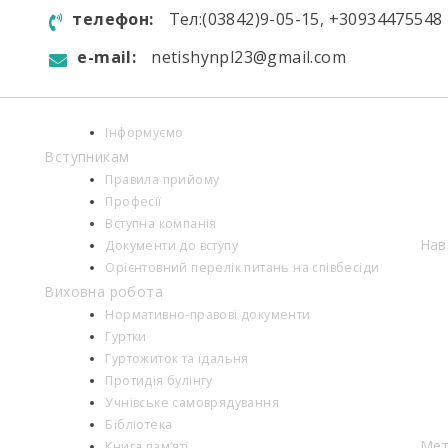
телефон:
Тел:(03842)9-05-15, +30934475548
e-mail:
netishynpl23@gmail.com
Інформуємо
Вступникам
Правила прийому
Професії
Вступна компанія
Нав
Документи до вступу
Орієнтовний перелік питань на співбесіди
Виховна робота
Нормативно-правові документи
Гуртки
Гуртожиток та їдальня
Протидія булінгу
Учнівське самоврядування
Бібліотека
Мет
Книга пам’яті