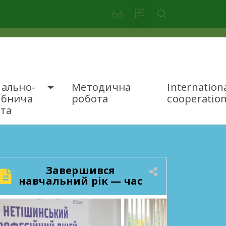
ально-
Методична
Internation
обнича
робота
cooperatio
та
Завершився
навчальний рік — час
підбити підсумки