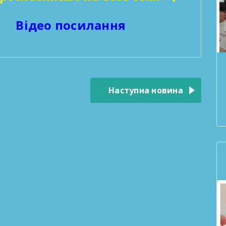
Відео посилання
Наступна новина