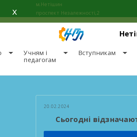
Skip
м.Нетішин
x
to
проспект Незалежності,2
content
Нет
о
Учням і
Вступникам
педагогам
ГОЛОВНА
НОВИНИ
С
20.02.2024
Сьогодні відзначаю