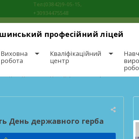
Тел:(03842)9-05-15,
+30934475548
ішинський професійний ліцей
Виховна
Кваліфікаційний
Навч
робота
центр
вир
робо
ьогодні відзначають День державного герба
ть День державного герба