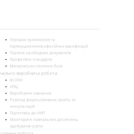
Порядок присвоєння та
підтвердженняпрофесійних кваліфікацій
Перелік необхідних документів
Професійні стандарти
Матеріально-технічна база
чально-виробнича робота
ВСЗЯО
НПЦ
Виробниче навчання
Розклад факультативних занять та
консультацій
Підготовка до НМТ
Моніторинг навчальних досягнень
здобувачів освіти
одична робота