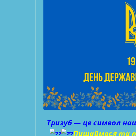
Тризуб — це символ нашо
Пишаймося та п