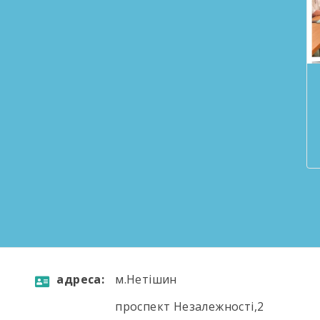
aдресa:
м.Нетішин
проспект Незалежності,2