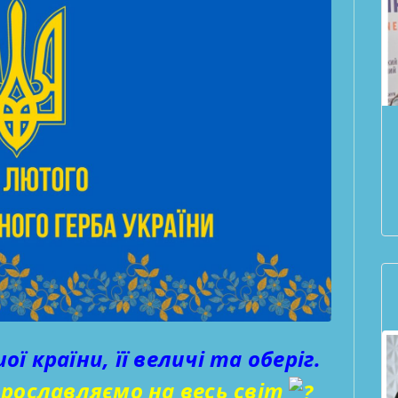
ї країни, її величі та оберіг.
рославляємо на весь світ