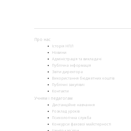
Про нас
Історія НПЛ
Новини
Адміністрація та викладачі
Публічна інформація
Звіти директора
Використання бюджетних коштів
Публічні закупівлі
Контакти
Учням і педагогам
Дистанційне навчання
Розклад уроків
Психологiчна служба
Конкурси фахової майстерності
Центр кар`єри