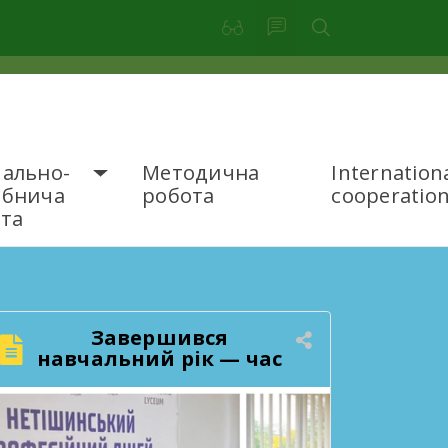
ально-
Методична
Internation
обнича
робота
cooperatio
та
Завершився
навчальний рік — час
підбити підсумки