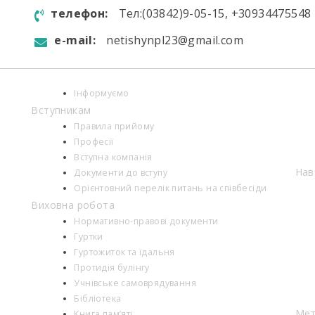
телефон:
Тел:(03842)9-05-15, +30934475548
e-mail:
netishynpl23@gmail.com
Інформуємо
Вступникам
Правила прийому
Професії
Вступна компанія
Нав
Документи до вступу
Орієнтовний перелік питань на співбесіди
Виховна робота
Нормативно-правові документи
Гуртки
Гуртожиток та їдальня
Протидія булінгу
Учнівське самоврядування
Бібліотека
Мет
Книга пам’яті