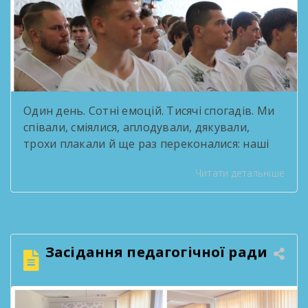
Один день. Сотні емоцій. Тисячі спогадів. Ми
співали, сміялися, аплодували, дякували,
трохи плакали й ще раз переконалися: наші
випускники — це справжні зірки! За роки
Читати детальніше
навчання вони стали серцем творчих
проєктів, переможцями конкурсів, активними
учасниками життя ліцею та просто людьми,
які робили кожен день яскравішим. Попереду
— нові міста, професії, знайомства, мрії та
Засідання педагогічної ради
перемоги. Але […]