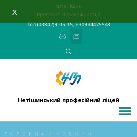
Skip
м.Нетішин
x
to
проспект Незалежності,2
content
Тел:(03842)9-05-15, +30934475548
Нетішинський професійний ліцей
ГОЛОВНА
НОВИНИ