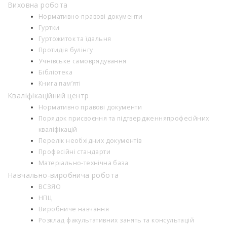
Виховна робота
Нормативно-правові документи
Гуртки
Гуртожиток та їдальня
Протидія булінгу
Учнівське самоврядування
Бібліотека
Книга пам’яті
Кваліфікаційний центр
Нормативно правові документи
Порядок присвоєння та підтвердженняпрофесійних
кваліфікацій
Перелік необхідних документів
Професійні стандарти
Матеріально-технічна база
Навчально-виробнича робота
ВСЗЯО
НПЦ
Виробниче навчання
Розклад факультативних занять та консультацій