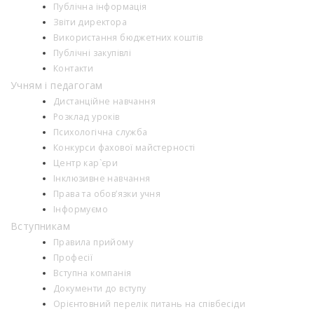
Публічна інформація
Звіти директора
Використання бюджетних коштів
Публічні закупівлі
Контакти
Учням і педагогам
Дистанційне навчання
Розклад уроків
Психологiчна служба
Конкурси фахової майстерності
Центр кар`єри
Інклюзивне навчання
Права та обов’язки учня
Інформуємо
Вступникам
Правила прийому
Професії
Вступна компанія
Документи до вступу
Орієнтовний перелік питань на співбесіди