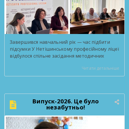
Завершився навчальний рік — час підбити
підсумки У Нетішинському професійному ліцеї
відбулося спільне засідання методичних
комісій, присвячене підсумковій звітності за
Читати детальніше
2025/2026 навчальний рік. Педагоги
поділилися здобутками методичної роботи,
обговорили результати освітнього процесу
та окреслили плани на наступний навчальний
рік. Такі зустрічі — нагода озирнутися на
Випуск-2026. Це було
пройдений шлях і побачити, скільки цінного
незабутньо!
зроблено спільними зусиллями колективу. […]