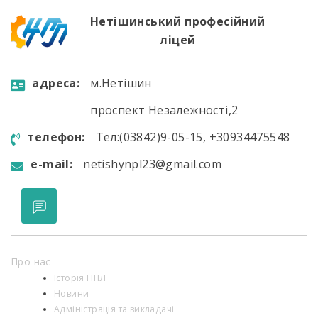
Нетішинський професійний
ліцей
aдресa:
м.Нетішин
проспект Незалежності,2
телефон:
Тел:(03842)9-05-15, +30934475548
e-mail:
netishynpl23@gmail.com
Про нас
Історія НПЛ
Новини
Адміністрація та викладачі