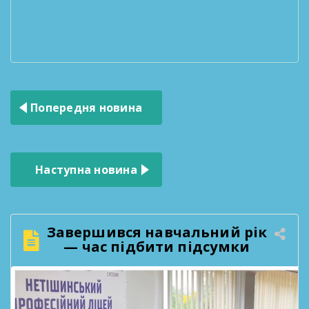
Навігація
Попередня новина
записів
Наступна новина
Завершився навчальний рік
— час підбити підсумки