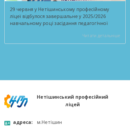
29 червня у Нетішинському професійному
ліцеї відбулося завершальне у 2025/2026
навчальному році засідання педагогічної
ради під головуванням в.о. директора Ольги
Читати детальніше
Бабій. На порядку денному було розглянуто
такі питання: Про хід виконання рішень
педагогічних рад Організація роботи
педагогічного колективу на літній період Про
переведення учнів I-II курсів на наступні курси
Попереднє педнавантаження викладачів на
новий навчальний […]
Нетішинський професійний
ліцей
aдресa:
м.Нетішин