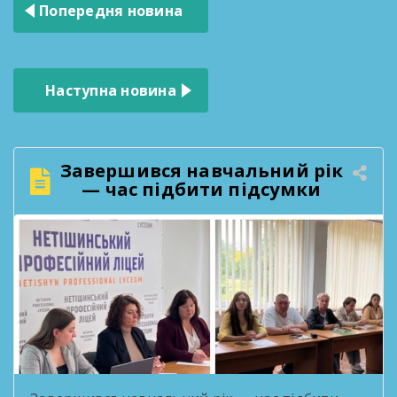
Навігація
Попередня новина
записів
Наступна новина
Завершився навчальний рік
— час підбити підсумки