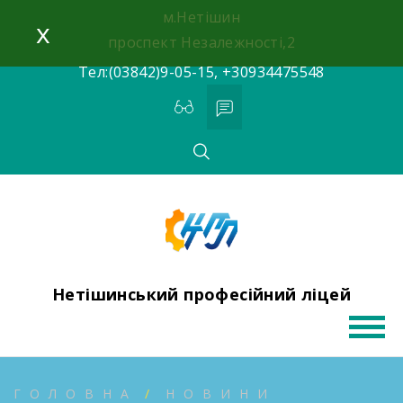
Skip
м.Нетішин
x
to
проспект Незалежності,2
content
Тел:(03842)9-05-15, +30934475548
Нетішинський професійний ліцей
ГОЛОВНА
НОВИНИ