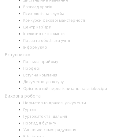
Дистанційне навчання
Розклад уроків
Психологiчна служба
Конкурси фахової майстерності
Центр кар`єри
Інклюзивне навчання
Права та обов’язки учня
Інформуємо
Вступникам
Правила прийому
Професії
Вступна компанія
Документи до вступу
Орієнтовний перелік питань на співбесіди
Виховна робота
Нормативно-правові документи
Гуртки
Гуртожиток та їдальня
Протидія булінгу
Учнівське самоврядування
Бібліотека