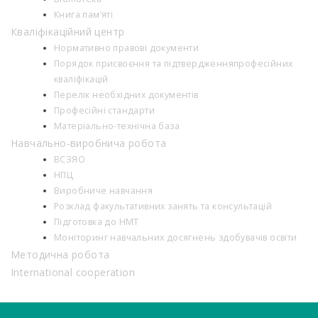
Книга пам’яті
Кваліфікаційний центр
Нормативно правові документи
Порядок присвоєння та підтвердженняпрофесійних
кваліфікацій
Перелік необхідних документів
Професійні стандарти
Матеріально-технічна база
Навчально-виробнича робота
ВСЗЯО
НПЦ
Виробниче навчання
Розклад факультативних занять та консультацій
Підготовка до НМТ
Моніторинг навчальних досягнень здобувачів освіти
Методична робота
International cooperation