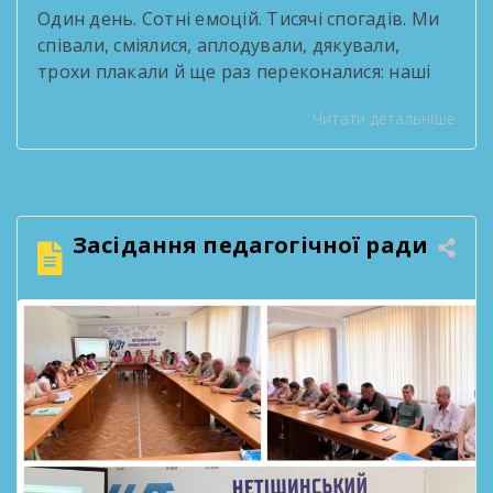
Один день. Сотні емоцій. Тисячі спогадів. Ми
співали, сміялися, аплодували, дякували,
трохи плакали й ще раз переконалися: наші
випускники — це справжні зірки! За роки
Читати детальніше
навчання вони стали серцем творчих
проєктів, переможцями конкурсів, активними
учасниками життя ліцею та просто людьми,
які робили кожен день яскравішим. Попереду
— нові міста, професії, знайомства, мрії та
Засідання педагогічної ради
перемоги. Але […]