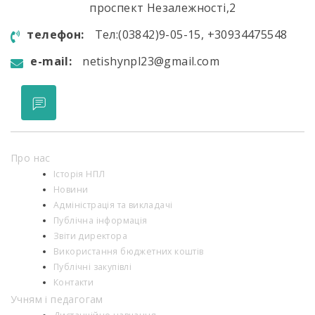
проспект Незалежності,2
телефон:
Тел:(03842)9-05-15, +30934475548
e-mail:
netishynpl23@gmail.com
Про нас
Історія НПЛ
Новини
Адміністрація та викладачі
Публічна інформація
Звіти директора
Використання бюджетних коштів
Публічні закупівлі
Контакти
Учням і педагогам