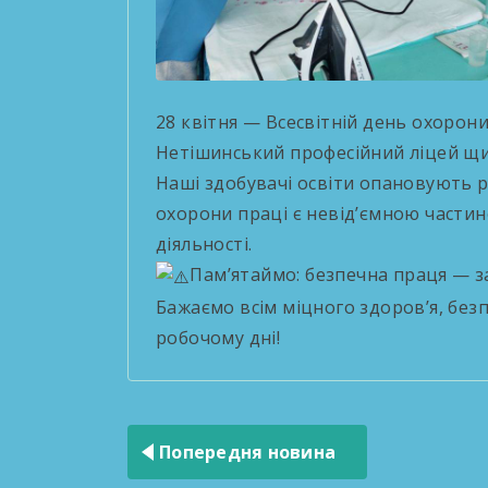
28 квітня — Всесвітній день охорони
Нетішинський професійний ліцей щир
Наші здобувачі освіти опановують рі
охорони праці є невід’ємною частин
діяльності.
Пам’ятаймо: безпечна праця — за
Бажаємо всім міцного здоров’я, без
робочому дні!
Навігація
записів
Попередня новина