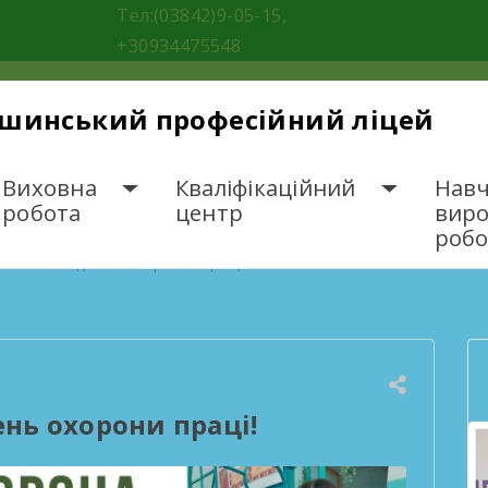
Тел:(03842)9-05-15,
+30934475548
ішинський професійний ліцей
Виховна
Кваліфікаційний
Навч
робота
центр
вир
робо
есвітній день охорони праці!
ень охорони праці!