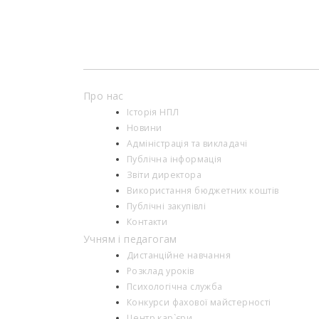
Про нас
Історія НПЛ
Новини
Адміністрація та викладачі
Публічна інформація
Звіти директора
Використання бюджетних коштів
Публічні закупівлі
Контакти
Учням і педагогам
Дистанційне навчання
Розклад уроків
Психологiчна служба
Конкурси фахової майстерності
Центр кар`єри