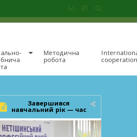
ально-
Методична
Internation
обнича
робота
cooperatio
та
Завершився
навчальний рік — час
підбити підсумки