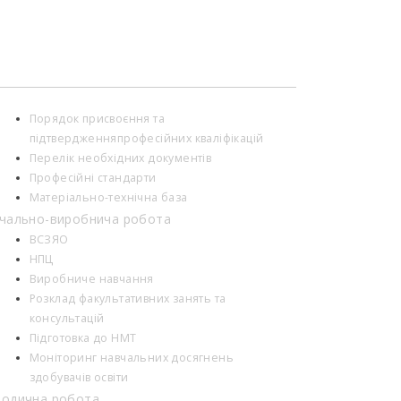
Порядок присвоєння та
підтвердженняпрофесійних кваліфікацій
Перелік необхідних документів
Професійні стандарти
Матеріально-технічна база
чально-виробнича робота
ВСЗЯО
НПЦ
Виробниче навчання
Розклад факультативних занять та
консультацій
Підготовка до НМТ
Моніторинг навчальних досягнень
здобувачів освіти
одична робота