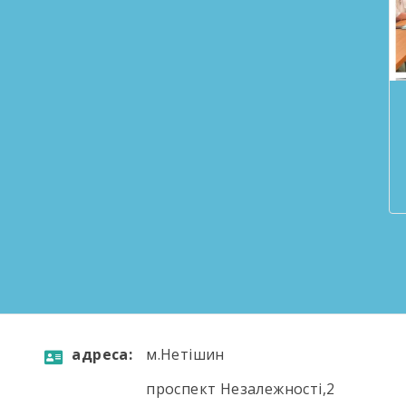
aдресa:
м.Нетішин
проспект Незалежності,2