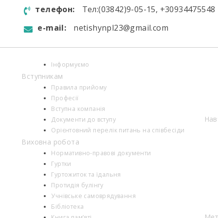
телефон:
Тел:(03842)9-05-15, +30934475548
e-mail:
netishynpl23@gmail.com
Інформуємо
Вступникам
Правила прийому
Професії
Вступна компанія
Нав
Документи до вступу
Орієнтовний перелік питань на співбесіди
Виховна робота
Нормативно-правові документи
Гуртки
Гуртожиток та їдальня
Протидія булінгу
Учнівське самоврядування
Бібліотека
Мет
Книга пам’яті