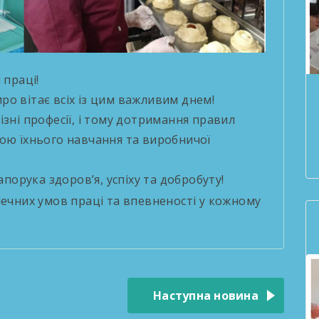
 праці!
о вітає всіх із цим важливим днем!
зні професії, і тому дотримання правил
ою їхнього навчання та виробничої
порука здоров’я, успіху та добробуту!
печних умов праці та впевненості у кожному
Наступна новина