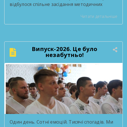
відбулося спільне засідання методичних
комісій, присвячене підсумковій звітності за
Читати детальніше
2025/2026 навчальний рік. Педагоги
поділилися здобутками методичної роботи,
обговорили результати освітнього процесу
та окреслили плани на наступний навчальний
рік. Такі зустрічі — нагода озирнутися на
Випуск-2026. Це було
пройдений шлях і побачити, скільки цінного
незабутньо!
зроблено спільними зусиллями колективу. […]
Один день. Сотні емоцій. Тисячі спогадів. Ми