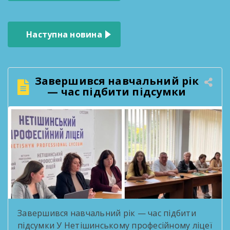
записів
Наступна новина
Завершився навчальний рік
— час підбити підсумки
Завершився навчальний рік — час підбити
підсумки У Нетішинському професійному ліцеї