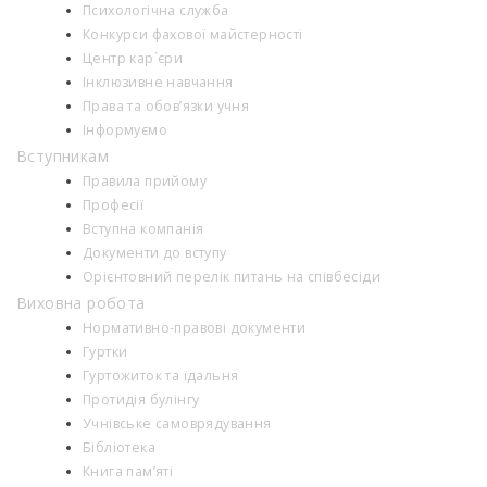
Психологiчна служба
Конкурси фахової майстерності
Центр кар`єри
Інклюзивне навчання
Права та обов’язки учня
Інформуємо
Вступникам
Правила прийому
Професії
Вступна компанія
Документи до вступу
Орієнтовний перелік питань на співбесіди
Виховна робота
Нормативно-правові документи
Гуртки
Гуртожиток та їдальня
Протидія булінгу
Учнівське самоврядування
Бібліотека
Книга пам’яті