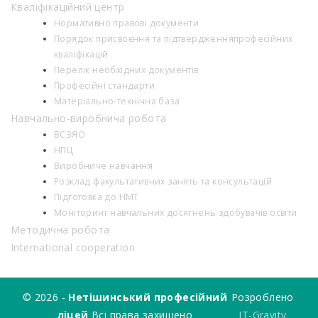
Кваліфікаційний центр
Нормативно правові документи
Порядок присвоєння та підтвердженняпрофесійних
кваліфікацій
Перелік необхідних документів
Професійні стандарти
Матеріально-технічна база
Навчально-виробнича робота
ВСЗЯО
НПЦ
Виробниче навчання
Розклад факультативних занять та консультацій
Підготовка до НМТ
Моніторинг навчальних досягнень здобувачів освіти
Методична робота
International cooperation
© 2026 -
Нетішинський професійний
Розроблено
ліцей
Всі права захищено
IT-Gravity