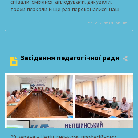
співали, сміялися, аплодували, дякували,
трохи плакали й ще раз переконалися: наші
випускники — це справжні зірки! За роки
Читати детальніше
навчання вони стали серцем творчих
проєктів, переможцями конкурсів, активними
учасниками життя ліцею та просто людьми,
які робили кожен день яскравішим. Попереду
— нові міста, професії, знайомства, мрії та
Засідання педагогічної ради
перемоги. Але […]
29 червня у Нетішинському професійному