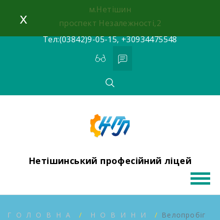
Skip
м.Нетішин
x
to
проспект Незалежності,2
content
Тел:(03842)9-05-15, +30934475548
Нетішинський професійний ліцей
ГОЛОВНА
НОВИНИ
Велопробіг