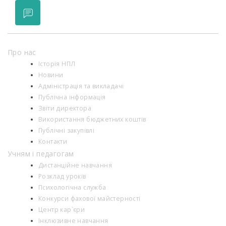
Про нас
Історія НПЛ
Новини
Адміністрація та викладачі
Публічна інформація
Звіти директора
Використання бюджетних коштів
Публічні закупівлі
Контакти
Учням і педагогам
Дистанційне навчання
Розклад уроків
Психологiчна служба
Конкурси фахової майстерності
Центр кар`єри
Інклюзивне навчання