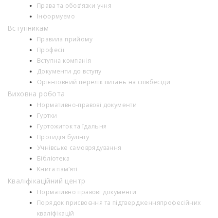
Права та обов’язки учня
Інформуємо
Вступникам
Правила прийому
Професії
Вступна компанія
Документи до вступу
Орієнтовний перелік питань на співбесіди
Виховна робота
Нормативно-правові документи
Гуртки
Гуртожиток та їдальня
Протидія булінгу
Учнівське самоврядування
Бібліотека
Книга пам’яті
Кваліфікаційний центр
Нормативно правові документи
Порядок присвоєння та підтвердженняпрофесійних
кваліфікацій