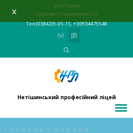
Skip
м.Нетішин
x
to
проспект Незалежності,2
content
Тел:(03842)9-05-15, +30934475548
Нетішинський професійний ліцей
ГОЛОВНА
НОВИНИ