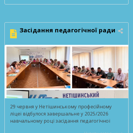
проєктів, переможцями конкурсів, активними
учасниками життя ліцею та просто людьми,
які робили кожен день яскравішим. Попереду
— нові міста, професії, знайомства, мрії та
Засідання педагогічної ради
перемоги. Але […]
29 червня у Нетішинському професійному
ліцеї відбулося завершальне у 2025/2026
навчальному році засідання педагогічної
ради під головуванням в.о. директора Ольги