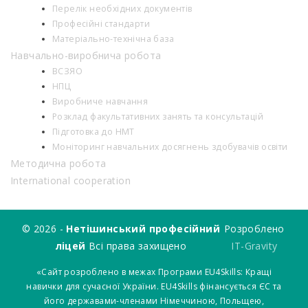
Перелік необхідних документів
Професійні стандарти
Матеріально-технічна база
Навчально-виробнича робота
ВСЗЯО
НПЦ
Виробниче навчання
Розклад факультативних занять та консультацій
Підготовка до НМТ
Моніторинг навчальних досягнень здобувачів освіти
Методична робота
International cooperation
© 2026 -
Нетішинський професійний
Розроблено
ліцей
Всі права захищено
IT-Gravity
«Сайт розроблено в межах Програми EU4Skills: Кращі
навички для сучасної України. EU4Skills фінансується ЄС та
його державами-членами Німеччиною, Польщею,