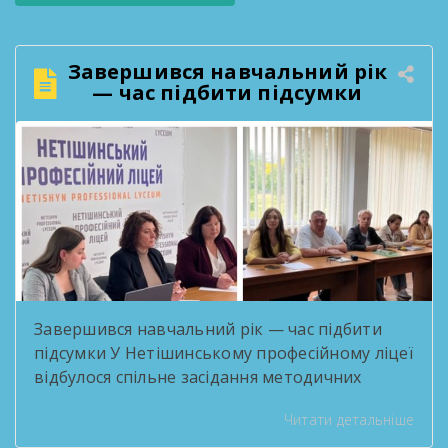
Завершився навчальний рік
— час підбити підсумки
Завершився навчальний рік — час підбити
підсумки У Нетішинському професійному ліцеї
відбулося спільне засідання методичних
комісій, присвячене підсумковій звітності за
Читати детальніше
2025/2026 навчальний рік. Педагоги