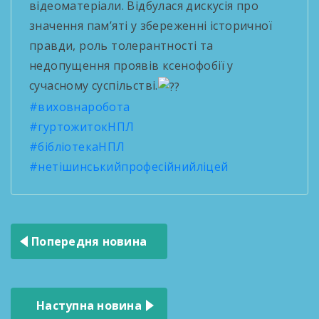
відеоматеріали. Відбулася дискусія про
значення пам’яті у збереженні історичної
правди, роль толерантності та
недопущення проявів ксенофобії у
сучасному суспільстві.
#виховнаробота
#гуртожитокНПЛ
#бібліотекаНПЛ
#нетішинськийпрофесійнийліцей
Навігація
Попередня новина
записів
Наступна новина