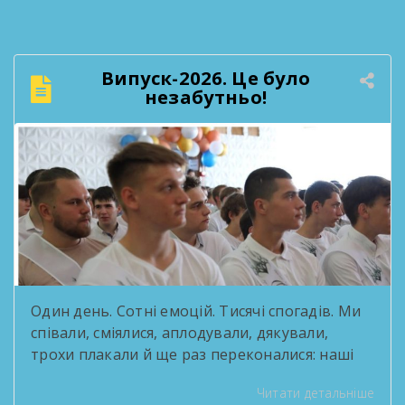
поділилися здобутками методичної роботи,
обговорили результати освітнього процесу
та окреслили плани на наступний навчальний
рік. Такі зустрічі — нагода озирнутися на
Випуск-2026. Це було
пройдений шлях і побачити, скільки цінного
незабутньо!
зроблено спільними зусиллями колективу. […]
Один день. Сотні емоцій. Тисячі спогадів. Ми
співали, сміялися, аплодували, дякували,
трохи плакали й ще раз переконалися: наші
випускники — це справжні зірки! За роки
Читати детальніше
навчання вони стали серцем творчих