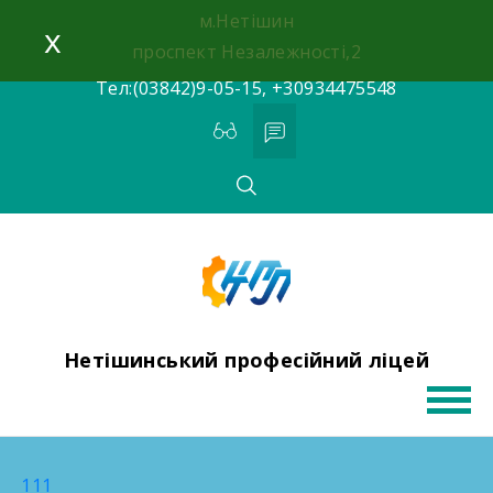
Skip
м.Нетішин
x
to
проспект Незалежності,2
content
Тел:(03842)9-05-15, +30934475548
Нетішинський професійний ліцей
111