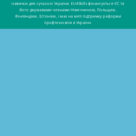
навички для сучасної України. EU4Skills фінансується ЄС та
його державами-членами Німеччиною, Польщею,
Фінляндією, Естонією, і має на меті підтримку реформи
профтехосвіти в Україні»