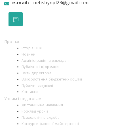
e-mail:
netishynpl23@gmail.com
Про нас
Історія НПЛ
Новини
Адміністрація та викладачі
Публічна інформація
Звіти директора
Використання бюджетних коштів
Публічні закупівлі
Контакти
Учням і педагогам
Дистанційне навчання
Розклад уроків
Психологiчна служба
Конкурси фахової майстерності