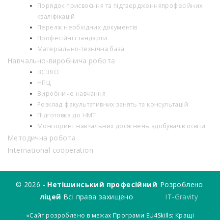
Порядок присвоєння та підтвердженняпрофесійних
кваліфікацій
Перелік необхідних документів
Професійні стандарти
Матеріально-технічна база
Навчально-виробнича робота
ВСЗЯО
НПЦ
Виробниче навчання
Розклад факультативних занять та консультацій
Підготовка до НМТ
Моніторинг навчальних досягнень здобувачів освіти
Методична робота
International cooperation
© 2026 -
Нетішинський професійний
Розроблено
ліцей
Всі права захищено
IT-Gravity
«Сайт розроблено в межах Програми EU4Skills: Кращі