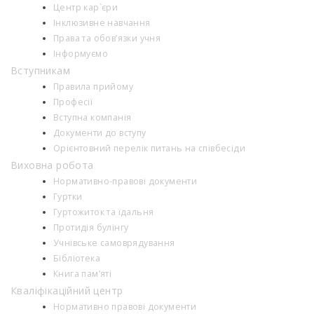
Центр кар`єри
Інклюзивне навчання
Права та обов’язки учня
Інформуємо
Вступникам
Правила прийому
Професії
Вступна компанія
Документи до вступу
Орієнтовний перелік питань на співбесіди
Виховна робота
Нормативно-правові документи
Гуртки
Гуртожиток та їдальня
Протидія булінгу
Учнівське самоврядування
Бібліотека
Книга пам’яті
Кваліфікаційний центр
Нормативно правові документи