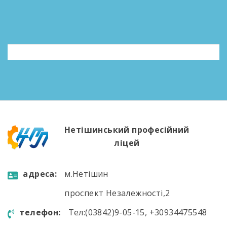
Нетішинський професійний
ліцей
aдресa:
м.Нетішин
проспект Незалежності,2
телефон:
Тел:(03842)9-05-15, +30934475548