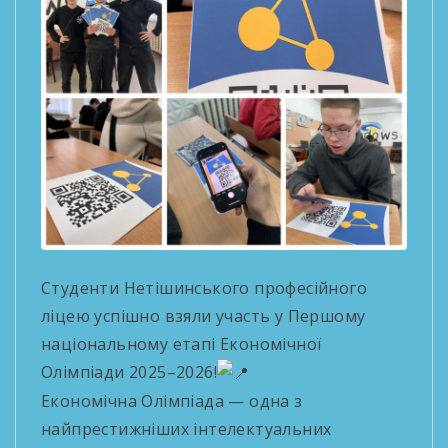
Студенти Нетішинського професійного
ліцею успішно взяли участь у Першому
національному етапі Економічної
Олімпіади 2025–2026!
Економічна Олімпіада — одна з
найпрестижніших інтелектуальних