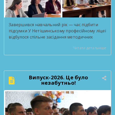
Завершився навчальний рік — час підбити
підсумки У Нетішинському професійному ліцеї
відбулося спільне засідання методичних
комісій, присвячене підсумковій звітності за
Читати детальніше
2025/2026 навчальний рік. Педагоги
поділилися здобутками методичної роботи,
обговорили результати освітнього процесу
та окреслили плани на наступний навчальний
рік. Такі зустрічі — нагода озирнутися на
Випуск-2026. Це було
пройдений шлях і побачити, скільки цінного
незабутньо!
зроблено спільними зусиллями колективу. […]