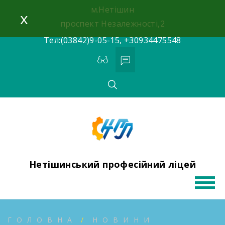
Skip
м.Нетішин
x
to
проспект Незалежності,2
content
Тел:(03842)9-05-15, +30934475548
Нетішинський професійний ліцей
ГОЛОВНА
НОВИНИ