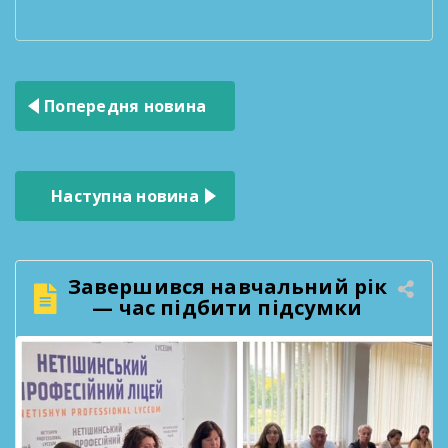
Навігація
Попередня новина
записів
Наступна новина
Завершився навчальний рік
— час підбити підсумки