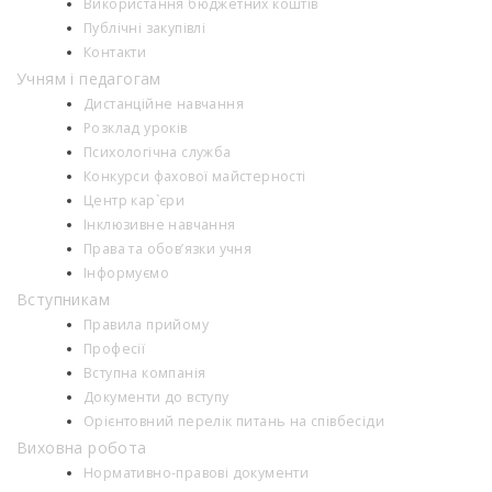
Використання бюджетних коштів
Публічні закупівлі
Контакти
Учням і педагогам
Дистанційне навчання
Розклад уроків
Психологiчна служба
Конкурси фахової майстерності
Центр кар`єри
Інклюзивне навчання
Права та обов’язки учня
Інформуємо
Вступникам
Правила прийому
Професії
Вступна компанія
Документи до вступу
Орієнтовний перелік питань на співбесіди
Виховна робота
Нормативно-правові документи