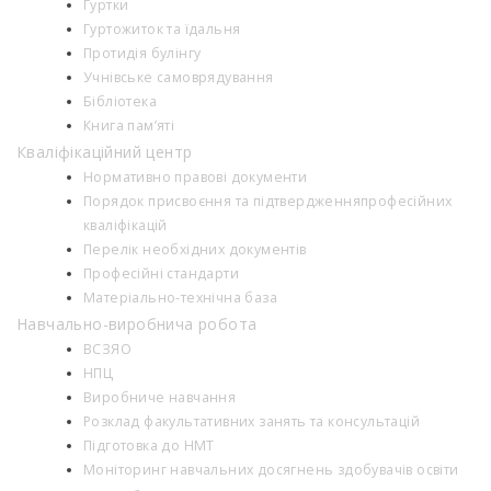
Гуртки
Гуртожиток та їдальня
Протидія булінгу
Учнівське самоврядування
Бібліотека
Книга пам’яті
Кваліфікаційний центр
Нормативно правові документи
Порядок присвоєння та підтвердженняпрофесійних
кваліфікацій
Перелік необхідних документів
Професійні стандарти
Матеріально-технічна база
Навчально-виробнича робота
ВСЗЯО
НПЦ
Виробниче навчання
Розклад факультативних занять та консультацій
Підготовка до НМТ
Моніторинг навчальних досягнень здобувачів освіти