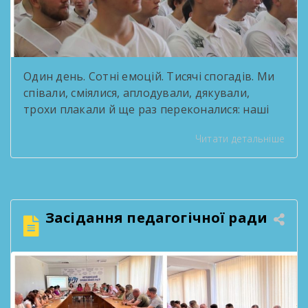
Один день. Сотні емоцій. Тисячі спогадів. Ми
співали, сміялися, аплодували, дякували,
трохи плакали й ще раз переконалися: наші
випускники — це справжні зірки! За роки
Читати детальніше
навчання вони стали серцем творчих
проєктів, переможцями конкурсів, активними
учасниками життя ліцею та просто людьми,
які робили кожен день яскравішим. Попереду
— нові міста, професії, знайомства, мрії та
Засідання педагогічної ради
перемоги. Але […]