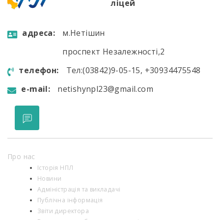
ліцей
aдресa:
м.Нетішин
проспект Незалежності,2
телефон:
Тел:(03842)9-05-15, +30934475548
e-mail:
netishynpl23@gmail.com
Про нас
Історія НПЛ
Новини
Адміністрація та викладачі
Публічна інформація
Звіти директора