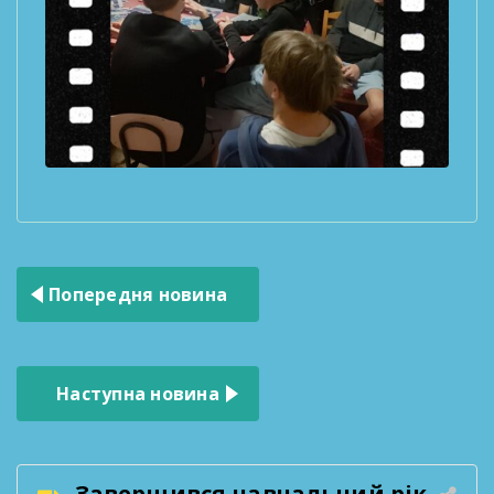
Навігація
Попередня новина
записів
Наступна новина
Завершився навчальний рік