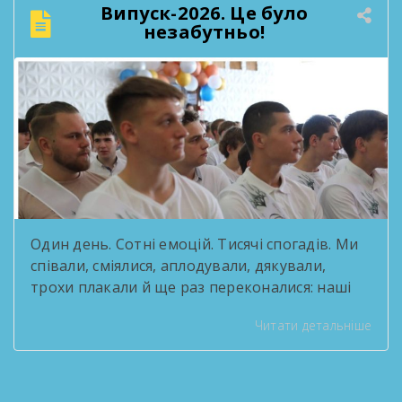
рік. Такі зустрічі — нагода озирнутися на
Випуск-2026. Це було
пройдений шлях і побачити, скільки цінного
незабутньо!
зроблено спільними зусиллями колективу. […]
Один день. Сотні емоцій. Тисячі спогадів. Ми
співали, сміялися, аплодували, дякували,
трохи плакали й ще раз переконалися: наші
випускники — це справжні зірки! За роки
Читати детальніше
навчання вони стали серцем творчих
проєктів, переможцями конкурсів, активними
учасниками життя ліцею та просто людьми,
які робили кожен день яскравішим. Попереду