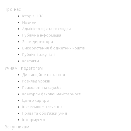
Про нас
Історія НПЛ
Новини
Адміністрація та викладачі
Публічна інформація
Звіти директора
Використання бюджетних коштів
Публічні закупівлі
Контакти
Учням і педагогам
Дистанційне навчання
Розклад уроків
Психологiчна служба
Конкурси фахової майстерності
Центр кар`єри
Інклюзивне навчання
Права та обов’язки учня
Інформуємо
Вступникам