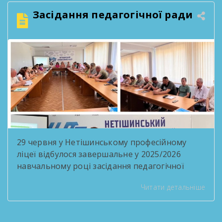
— нові міста, професії, знайомства, мрії та
Засідання педагогічної ради
перемоги. Але […]
29 червня у Нетішинському професійному
ліцеї відбулося завершальне у 2025/2026
навчальному році засідання педагогічної
ради під головуванням в.о. директора Ольги
Читати детальніше
Бабій. На порядку денному було розглянуто
такі питання: Про хід виконання рішень
педагогічних рад Організація роботи