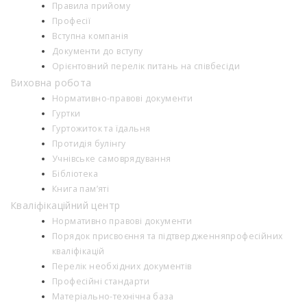
Правила прийому
Професії
Вступна компанія
Документи до вступу
Орієнтовний перелік питань на співбесіди
Виховна робота
Нормативно-правові документи
Гуртки
Гуртожиток та їдальня
Протидія булінгу
Учнівське самоврядування
Бібліотека
Книга пам’яті
Кваліфікаційний центр
Нормативно правові документи
Порядок присвоєння та підтвердженняпрофесійних
кваліфікацій
Перелік необхідних документів
Професійні стандарти
Матеріально-технічна база