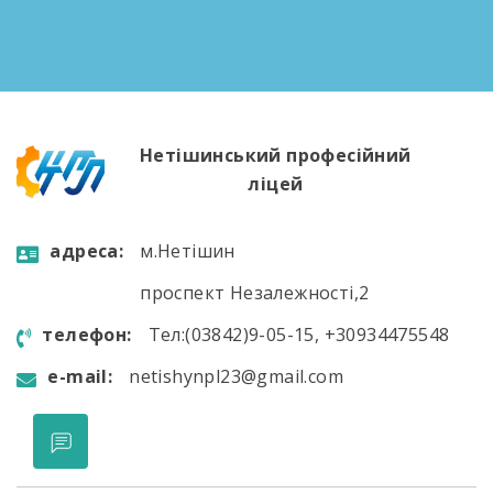
педагогічного колективу на літній період Про
переведення учнів I-II курсів на наступні курси
Попереднє педнавантаження викладачів на
новий навчальний […]
Нетішинський професійний
ліцей
aдресa:
м.Нетішин
проспект Незалежності,2
телефон:
Тел:(03842)9-05-15, +30934475548
e-mail:
netishynpl23@gmail.com