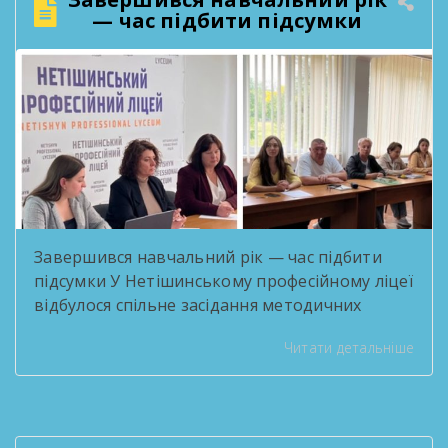
— час підбити підсумки
Завершився навчальний рік — час підбити
підсумки У Нетішинському професійному ліцеї
відбулося спільне засідання методичних
комісій, присвячене підсумковій звітності за
Читати детальніше
2025/2026 навчальний рік. Педагоги
поділилися здобутками методичної роботи,
обговорили результати освітнього процесу
та окреслили плани на наступний навчальний