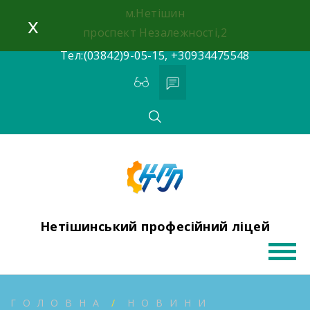
Skip
м.Нетішин
x
to
проспект Незалежності,2
content
Тел:(03842)9-05-15, +30934475548
Нетішинський професійний ліцей
ГОЛОВНА
НОВИНИ