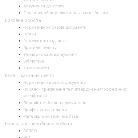
Документи до вступу
Орієнтовний перелік питань на співбесіди
Виховна робота
Нормативно-правові документи
Гуртки
Гуртожиток та їдальня
Протидія булінгу
Учнівське самоврядування
Бібліотека
Книга пам’яті
Кваліфікаційний центр
Нормативно правові документи
Порядок присвоєння та підтвердженняпрофесійних
кваліфікацій
Перелік необхідних документів
Професійні стандарти
Матеріально-технічна база
Навчально-виробнича робота
ВСЗЯО
НПЦ