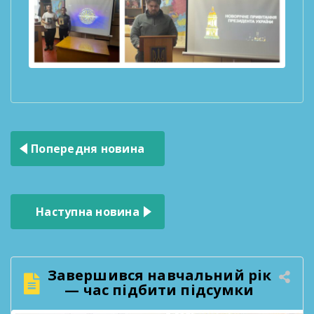
Навігація
Попередня новина
записів
Наступна новина
Завершився навчальний рік
— час підбити підсумки