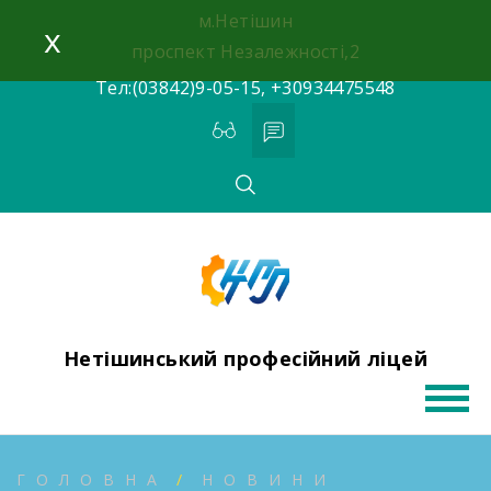
Skip
м.Нетішин
x
to
проспект Незалежності,2
content
Тел:(03842)9-05-15, +30934475548
Нетішинський професійний ліцей
ГОЛОВНА
НОВИНИ