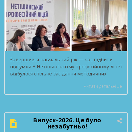
Завершився навчальний рік — час підбити
підсумки У Нетішинському професійному ліцеї
відбулося спільне засідання методичних
комісій, присвячене підсумковій звітності за
Читати детальніше
2025/2026 навчальний рік. Педагоги
поділилися здобутками методичної роботи,
обговорили результати освітнього процесу
та окреслили плани на наступний навчальний
рік. Такі зустрічі — нагода озирнутися на
Випуск-2026. Це було
пройдений шлях і побачити, скільки цінного
незабутньо!
зроблено спільними зусиллями колективу. […]