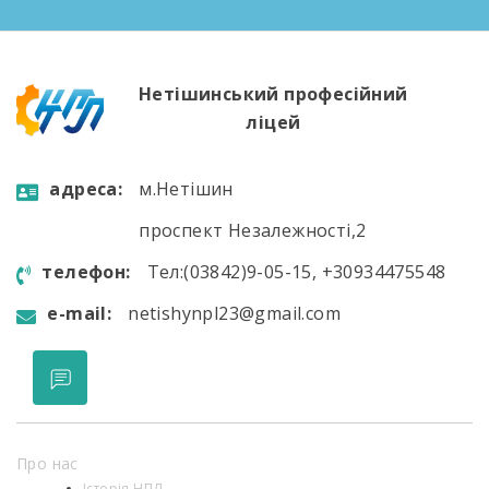
Попереднє педнавантаження викладачів на
новий навчальний […]
Нетішинський професійний
ліцей
aдресa:
м.Нетішин
проспект Незалежності,2
телефон:
Тел:(03842)9-05-15, +30934475548
e-mail:
netishynpl23@gmail.com
Про нас
Історія НПЛ