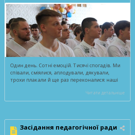
Один день. Сотні емоцій. Тисячі спогадів. Ми
співали, сміялися, аплодували, дякували,
трохи плакали й ще раз переконалися: наші
випускники — це справжні зірки! За роки
Читати детальніше
навчання вони стали серцем творчих
проєктів, переможцями конкурсів, активними
учасниками життя ліцею та просто людьми,
які робили кожен день яскравішим. Попереду
— нові міста, професії, знайомства, мрії та
Засідання педагогічної ради
перемоги. Але […]