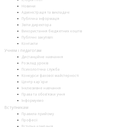
Новини
Адміністрація та викладачі
Публічна інформація
Звіти директора
Використання бюджетних коштів
Публічні закупівлі
Контакти
Учням і педагогам
Дистанційне навчання
Розклад уроків
Психологiчна служба
Конкурси фахової майстерності
Центр кар`єри
Інклюзивне навчання
Права та обов’язки учня
Інформуємо
Вступникам
Правила прийому
Професії
Вступна компанія