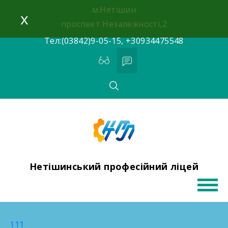
Skip
м.Нетішин
x
to
проспект Незалежності,2
content
Тел:(03842)9-05-15, +30934475548
Нетішинський професійний ліцей
111