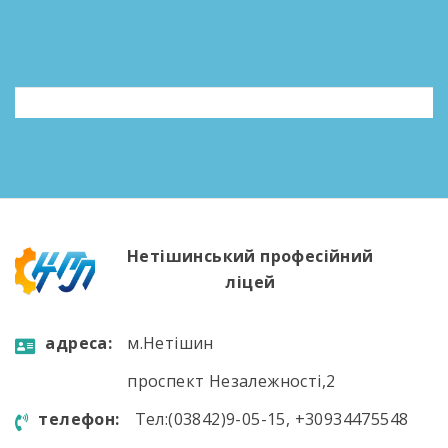
Нетішинський професійний
ліцей
aдресa:
м.Нетішин
проспект Незалежності,2
телефон:
Тел:(03842)9-05-15, +30934475548