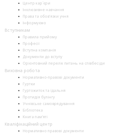
Центр кар`єри
Інклюзивне навчання
Права та обов’язки учня
Інформуємо
Вступникам
Правила прийому
Професії
Вступна компанія
Документи до вступу
Орієнтовний перелік питань на співбесіди
Виховна робота
Нормативно-правові документи
Гуртки
Гуртожиток та їдальня
Протидія булінгу
Учнівське самоврядування
Бібліотека
Книга пам’яті
Кваліфікаційний центр
Нормативно правові документи