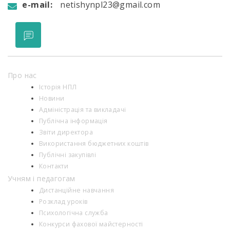
e-mail:
netishynpl23@gmail.com
Про нас
Історія НПЛ
Новини
Адміністрація та викладачі
Публічна інформація
Звіти директора
Використання бюджетних коштів
Публічні закупівлі
Контакти
Учням і педагогам
Дистанційне навчання
Розклад уроків
Психологiчна служба
Конкурси фахової майстерності