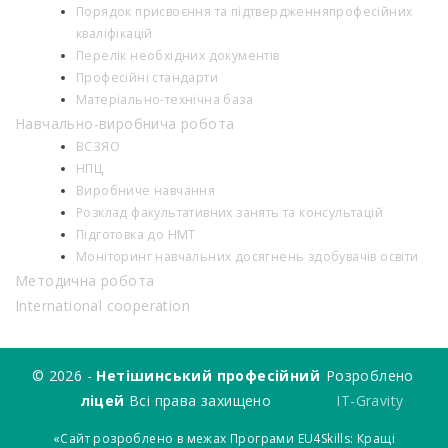
Порядок присвоєння та підтвердженняпрофесійних
кваліфікацій
Перелік необхідних документів
Професійні стандарти
Матеріально-технічна база
Навчально-виробнича робота
ВСЗЯО
НПЦ
Виробниче навчання
Розклад факультативних занять та консультацій
Підготовка до НМТ
Моніторинг навчальних досягнень здобувачів освіти
Методична робота
International cooperation
© 2026 -
Нетішинський професійний
Розроблено
ліцей
Всі права захищено
IT-Gravity
«Сайт розроблено в межах Програми EU4Skills: Кращі