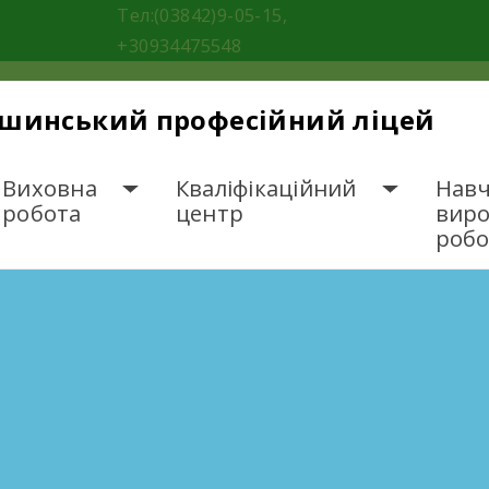
Тел:(03842)9-05-15,
+30934475548
ішинський професійний ліцей
Виховна
Кваліфікаційний
Навч
робота
центр
вир
робо