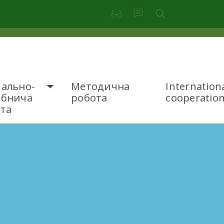
ально-
Методична
Internation
обнича
робота
cooperatio
та