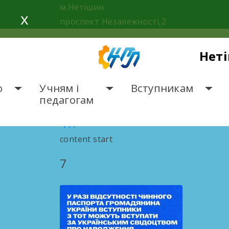
Skip
м.Нетішин
x
to
проспект Незалежності,2
content
Нет
о
Учням і
Вступникам
педагогам
111
content start
7