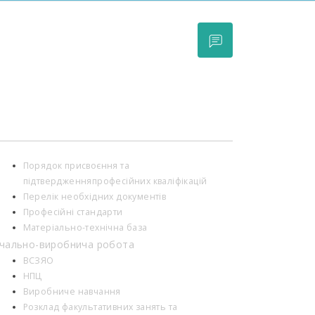
Порядок присвоєння та
підтвердженняпрофесійних кваліфікацій
Перелік необхідних документів
Професійні стандарти
Матеріально-технічна база
чально-виробнича робота
ВСЗЯО
НПЦ
Виробниче навчання
Розклад факультативних занять та