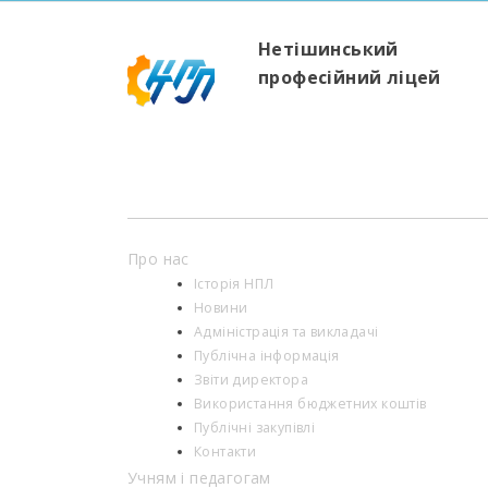
Нетішинський
професійний ліцей
Про нас
Історія НПЛ
Новини
Адміністрація та викладачі
Публічна інформація
Звіти директора
Використання бюджетних коштів
Публічні закупівлі
Контакти
Учням і педагогам