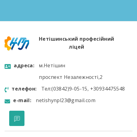
переведення учнів I-II курсів на наступні курси
Попереднє педнавантаження викладачів на
новий навчальний […]
Нетішинський професійний
ліцей
aдресa:
м.Нетішин
проспект Незалежності,2
телефон:
Тел:(03842)9-05-15, +30934475548
e-mail:
netishynpl23@gmail.com