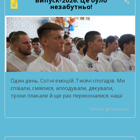
пройдений шлях і побачити, скільки цінного
незабутньо!
зроблено спільними зусиллями колективу. […]
Один день. Сотні емоцій. Тисячі спогадів. Ми
співали, сміялися, аплодували, дякували,
трохи плакали й ще раз переконалися: наші
випускники — це справжні зірки! За роки
Читати детальніше
навчання вони стали серцем творчих
проєктів, переможцями конкурсів, активними
учасниками життя ліцею та просто людьми,
які робили кожен день яскравішим. Попереду