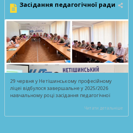
— нові міста, професії, знайомства, мрії та
Засідання педагогічної ради
перемоги. Але […]
29 червня у Нетішинському професійному
ліцеї відбулося завершальне у 2025/2026
навчальному році засідання педагогічної
ради під головуванням в.о. директора Ольги
Читати детальніше
Бабій. На порядку денному було розглянуто
такі питання: Про хід виконання рішень
педагогічних рад Організація роботи
педагогічного колективу на літній період Про