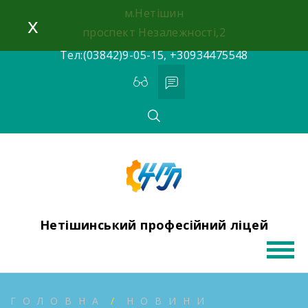
Skip
м.Нетішин
x
to
проспект Незалежності,2
content
Тел:(03842)9-05-15, +30934475548
Нетішинський професійний ліцей
ГОЛОВНА
НОВИНИ