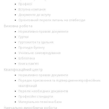
Професії
Вступна компанія
Документи до вступу
Орієнтовний перелік питань на співбесіди
Виховна робота
Нормативно-правові документи
Гуртки
Гуртожиток та їдальня
Протидія булінгу
Учнівське самоврядування
Бібліотека
Книга пам’яті
Кваліфікаційний центр
Нормативно правові документи
Порядок присвоєння та підтвердженняпрофесійних
кваліфікацій
Перелік необхідних документів
Професійні стандарти
Матеріально-технічна база
Навчально-виробнича робота