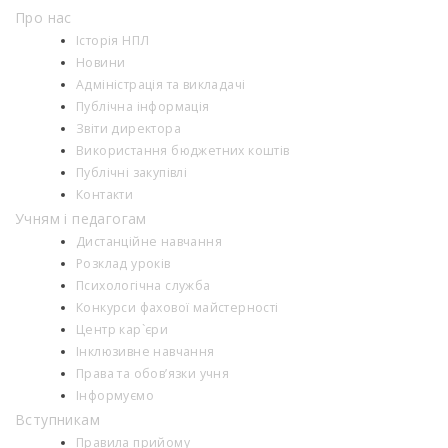
Про нас
Історія НПЛ
Новини
Адміністрація та викладачі
Публічна інформація
Звіти директора
Використання бюджетних коштів
Публічні закупівлі
Контакти
Учням і педагогам
Дистанційне навчання
Розклад уроків
Психологiчна служба
Конкурси фахової майстерності
Центр кар`єри
Інклюзивне навчання
Права та обов’язки учня
Інформуємо
Вступникам
Правила прийому