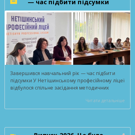
— час підбити підсумки
Завершився навчальний рік — час підбити
підсумки У Нетішинському професійному ліцеї
відбулося спільне засідання методичних
комісій, присвячене підсумковій звітності за
Читати детальніше
2025/2026 навчальний рік. Педагоги
поділилися здобутками методичної роботи,
обговорили результати освітнього процесу
та окреслили плани на наступний навчальний
рік. Такі зустрічі — нагода озирнутися на
Випуск-2026. Це було