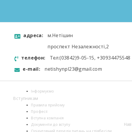
aдресa:
м.Нетішин
проспект Незалежності,2
телефон:
Тел:(03842)9-05-15, +30934475548
e-mail:
netishynpl23@gmail.com
Інформуємо
Вступникам
Правила прийому
Професії
Вступна компанія
Нав
Документи до вступу
Орієнтовний перелік питань на співбесіди