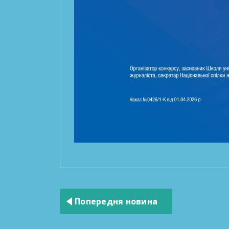
Навігація
записів
Попередня новина