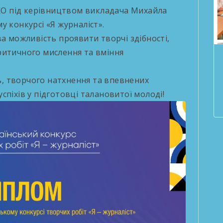
О під керівництвом викладача Михайла
у конкурсі «Я журналіст».
ва можливість проявити творчі здібності,
ритичного мислення та вміння
, творчого натхнення та впевнених
піхів у підготовці талановитої молоді!