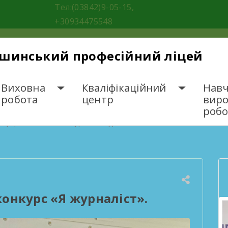
Тел:(03842)9-05-15,
+30934475548
ішинський професійний ліцей
Виховна
Кваліфікаційний
Навч
робота
центр
вир
робо
еукраїнський конкурс «Я журналіст».
онкурс «Я журналіст».