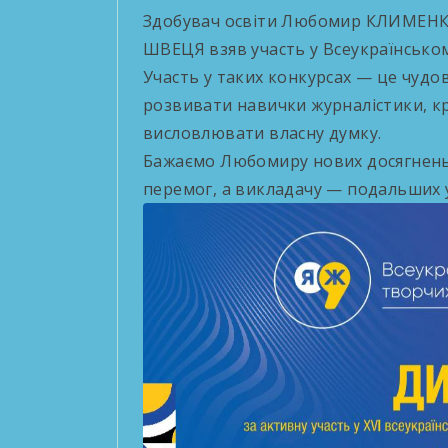
Здобувач освіти Любомир КЛИМЕНК
ШВЕЦЯ взяв участь у Всеукраїнськом
Участь у таких конкурсах — це чудо
розвивати навички журналістики, к
висловлювати власну думку.
Бажаємо Любомиру нових досягнень
перемог, а викладачу — подальших ус