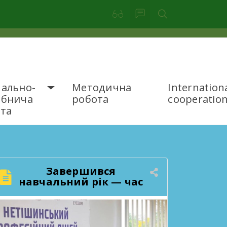
ально-
Методична
Internation
обнича
робота
cooperatio
та
Завершився
навчальний рік — час
підбити підсумки