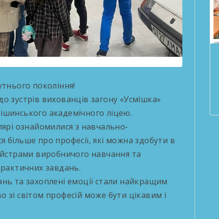
утнього покоління!
о зустрів вихованців загону «Усмішка»
ішинського академічного ліцею.
олярі ознайомилися з навчально-
 більше про професії, які можна здобути в
майстрами виробничого навчання та
практичних завдань.
тань та захоплені емоції стали найкращим
 зі світом професій може бути цікавим і