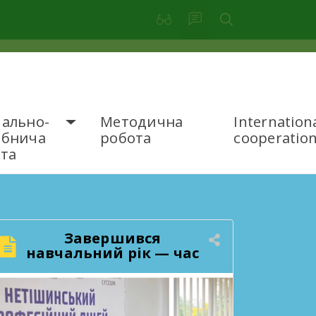
ально-
Методична
Internation
обнича
робота
cooperatio
та
Завершився
навчальний рік — час
підбити підсумки