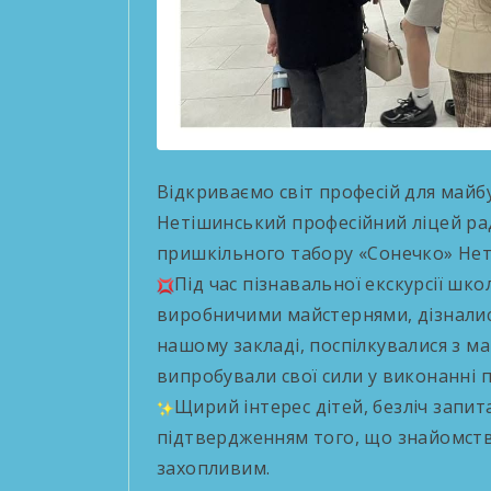
Відкриваємо світ професій для майб
Нетішинський професійний ліцей рад
пришкільного табору «Сонечко» Нет
Під час пізнавальної екскурсії шк
виробничими майстернями, дізналися
нашому закладі, поспілкувалися з 
випробували свої сили у виконанні 
Щирий інтерес дітей, безліч запи
підтвердженням того, що знайомство
захопливим.