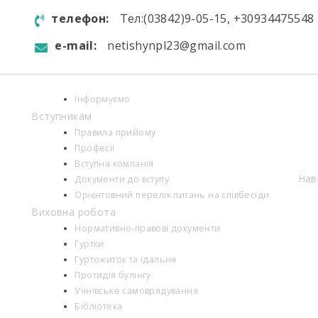
телефон:
Тел:(03842)9-05-15, +30934475548
e-mail:
netishynpl23@gmail.com
Інформуємо
Вступникам
Правила прийому
Професії
Вступна компанія
Нав
Документи до вступу
Орієнтовний перелік питань на співбесіди
Виховна робота
Нормативно-правові документи
Гуртки
Гуртожиток та їдальня
Протидія булінгу
Учнівське самоврядування
Бібліотека