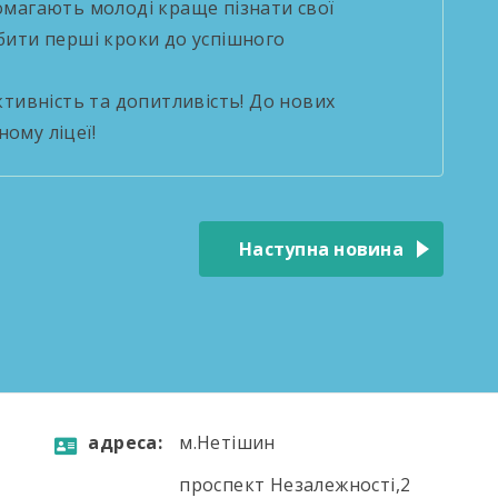
помагають молоді краще пізнати свої
обити перші кроки до успішного
тивність та допитливість! До нових
ому ліцеї!
Наступна новина
aдресa:
м.Нетішин
проспект Незалежності,2