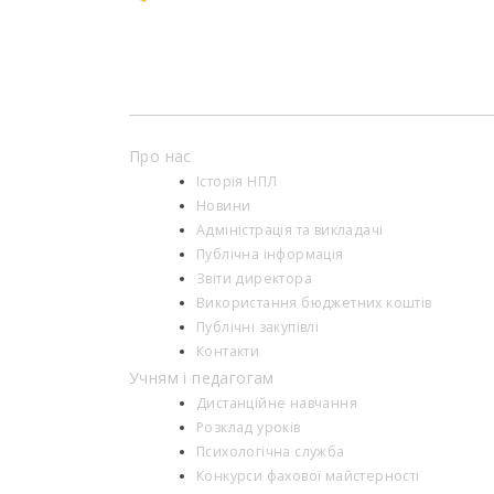
Про нас
Історія НПЛ
Новини
Адміністрація та викладачі
Публічна інформація
Звіти директора
Використання бюджетних коштів
Публічні закупівлі
Контакти
Учням і педагогам
Дистанційне навчання
Розклад уроків
Психологiчна служба
Конкурси фахової майстерності