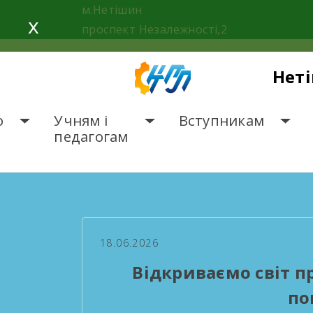
Skip
м.Нетішин
x
to
проспект Незалежності,2
content
Нет
о
Учням і
Вступникам
педагогам
ГОЛОВНА
НОВИНИ
В
18.06.2026
Відкриваємо світ п
по