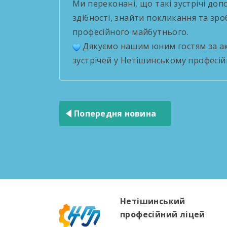
Ми переконані, що такі зустрічі до
здібності, знайти покликання та зр
професійного майбутнього.
Дякуємо нашим юним гостям за ак
зустрічей у Нетішинському професійн
Навігація
записів
Попередня новина
Нетішинський
професійний ліцей