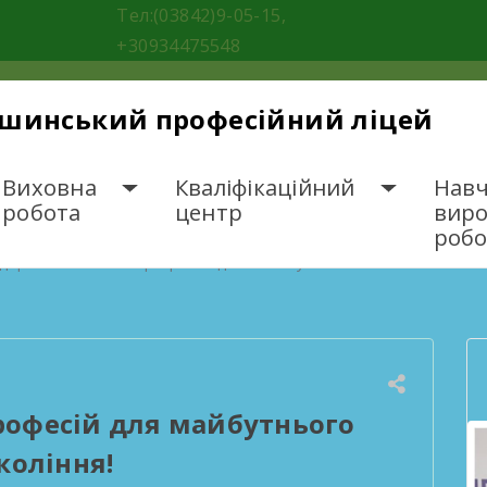
Тел:(03842)9-05-15,
+30934475548
ішинський професійний ліцей
Виховна
Кваліфікаційний
Навч
робота
центр
вир
робо
ідкриваємо світ професій для майбутнього покоління!
рофесій для майбутнього
коління!