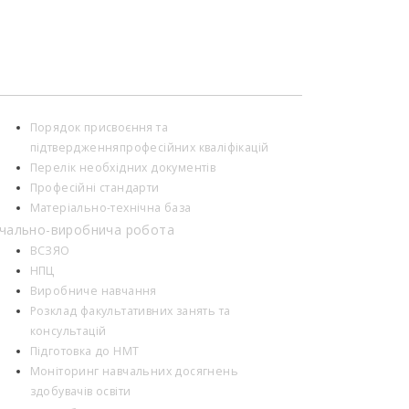
Порядок присвоєння та
підтвердженняпрофесійних кваліфікацій
Перелік необхідних документів
Професійні стандарти
Матеріально-технічна база
чально-виробнича робота
ВСЗЯО
НПЦ
Виробниче навчання
Розклад факультативних занять та
консультацій
Підготовка до НМТ
Моніторинг навчальних досягнень
здобувачів освіти