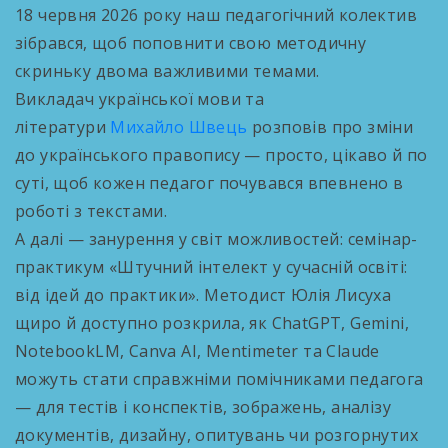
18 червня 2026 року наш педагогічний колектив
зібрався, щоб поповнити свою методичну
скриньку двома важливими темами.
Викладач української мови та
літератури
Михайло Швець
розповів про зміни
до українського правопису — просто, цікаво й по
суті, щоб кожен педагог почувався впевнено в
роботі з текстами.
А далі — занурення у світ можливостей: семінар-
практикум «Штучний інтелект у сучасній освіті:
від ідей до практики». Методист Юлія Лисуха
щиро й доступно розкрила, як ChatGPT, Gemini,
NotebookLM, Canva AI, Mentimeter та Claude
можуть стати справжніми помічниками педагога
— для тестів і конспектів, зображень, аналізу
документів, дизайну, опитувань чи розгорнутих