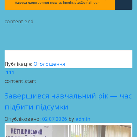
content end
Публікація:
Оголошення
111
content start
Завершився навчальний рік — час
підбити підсумки
Опубліковано:
02.07.2026
by
admin