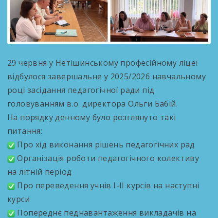
29 червня у Нетішинському професійному ліцеї
відбулося завершальне у 2025/2026 навчальному
році засідання педагогічної ради під
головуванням в.о. директора Ольги Бабій.
На порядку денному було розглянуто такі
питання:
Про хід виконання рішень педагогічних рад
Організація роботи педагогічного колективу
на літній період
Про переведення учнів I-II курсів на наступні
курси
Попереднє педнавантаження викладачів на