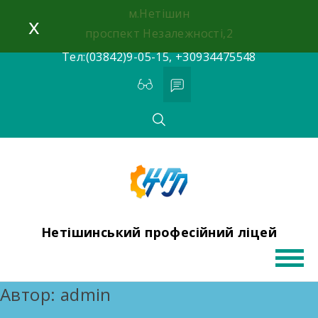
Skip
м.Нетішин
x
to
проспект Незалежності,2
content
Тел:(03842)9-05-15, +30934475548
Нетішинський професійний ліцей
Автор:
admin