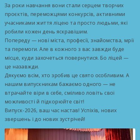
За роки навчання вони стали серцем творчих
проєктів, переможцями конкурсів, активними
учасниками життя ліцею та просто людьми, які
робили кожен день яскравішим.
Попереду — нові міста, професії, знайомства, мрії
та перемоги. Але в кожного з вас завжди буде
місце, куди захочеться повернутися. Бо ліцей —
це назавжди.
Дякуємо всім, хто зробив це свято особливим. А
нашим випускникам бажаємо одного — не
втрачайте віри в себе, сміливо ловіть свої
можливості й підкорюйте світ!
Випуск-2026, ваш час настав! Успіхів, нових
звершень і до нових зустрічей!