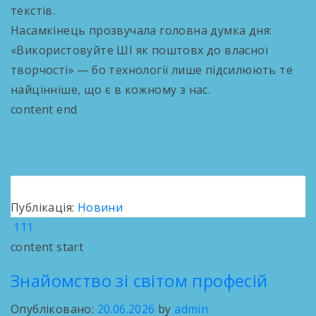
текстів.
Насамкінець прозвучала головна думка дня:
«Використовуйте ШІ як поштовх до власної
творчості» — бо технології лише підсилюють те
найцінніше, що є в кожному з нас.
content end
Публікація:
Новини
111
content start
Знайомство зі світом професій
Опубліковано:
20.06.2026
by
admin