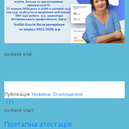
content end
Публікація:
Новини
,
Оголошення
111
content start
Поетапна атестація