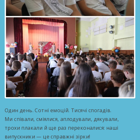
Один день. Сотні емоцій. Тисячі спогадів.
Ми співали, сміялися, аплодували, дякували,
трохи плакали й ще раз переконалися: наші
випускники — це справжні зірки!