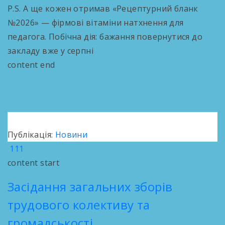
P.S. А ще кожен отримав «Рецептурний бланк
№2026» — фірмові вітаміни натхнення для
педагога. Побічна дія: бажання повернутися до
закладу вже у серпні
content end
Публікація:
Новини
111
content start
Засідання загальних зборів
трудового колективу та
громадськості